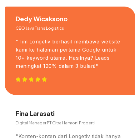
Dedy Wicaksono
CEO Java Trans Logistics
"Tim Longetiv berhasil membawa website
kami ke halaman pertama Google untuk
10+ keyword utama. Hasilnya? Leads
meningkat 120% dalam 3 bulan!"
Fina Larasati
Digital Manager PT Citra Harmoni Properti
"Konten-konten dari Longetiv tidak hanya