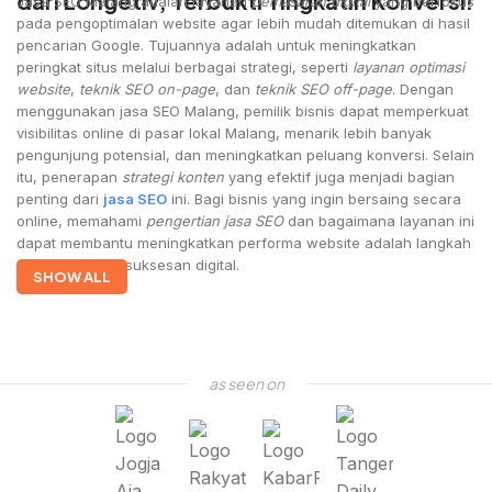
dari Longetiv, Terbukti Tingkatin Konversi!
Jasa SEO Malang adalah layanan
pemasaran digital
yang berfokus
pada pengoptimalan website agar lebih mudah ditemukan di hasil
pencarian Google. Tujuannya adalah untuk meningkatkan
peringkat situs melalui berbagai strategi, seperti
layanan optimasi
website
,
teknik SEO on-page
, dan
teknik SEO off-page
. Dengan
menggunakan jasa SEO Malang, pemilik bisnis dapat memperkuat
visibilitas online di pasar lokal Malang, menarik lebih banyak
pengunjung potensial, dan meningkatkan peluang konversi. Selain
itu, penerapan
strategi konten
yang efektif juga menjadi bagian
penting dari
jasa SEO
ini. Bagi bisnis yang ingin bersaing secara
online, memahami
pengertian jasa SEO
dan bagaimana layanan ini
dapat membantu meningkatkan performa website adalah langkah
awal menuju kesuksesan digital.
SHOW ALL
as seen on