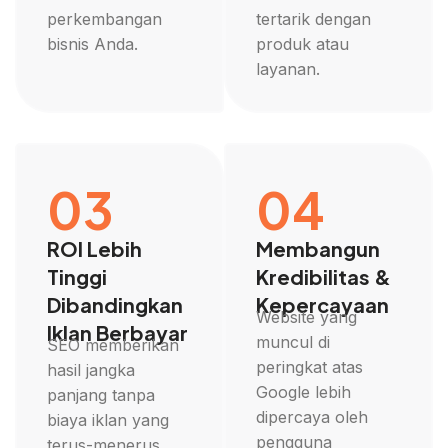
perkembangan
tertarik dengan
bisnis Anda.
produk atau
layanan.
03
04
ROI Lebih
Membangun
Tinggi
Kredibilitas &
Dibandingkan
Kepercayaan
Website yang
Iklan Berbayar
muncul di
SEO memberikan
peringkat atas
hasil jangka
Google lebih
panjang tanpa
dipercaya oleh
biaya iklan yang
pengguna
terus-menerus,