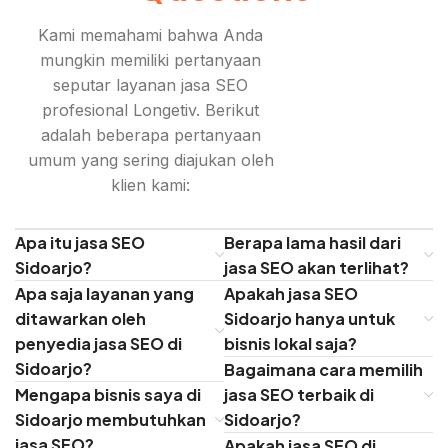
Kami memahami bahwa Anda
mungkin memiliki pertanyaan
seputar layanan jasa SEO
profesional Longetiv. Berikut
adalah beberapa pertanyaan
umum yang sering diajukan oleh
klien kami:
Apa itu jasa SEO
Berapa lama hasil dari
Sidoarjo?
jasa SEO akan terlihat?
Apa saja layanan yang
Apakah jasa SEO
ditawarkan oleh
Sidoarjo hanya untuk
penyedia jasa SEO di
bisnis lokal saja?
Sidoarjo?
Bagaimana cara memilih
Mengapa bisnis saya di
jasa SEO terbaik di
Sidoarjo membutuhkan
Sidoarjo?
jasa SEO?
Apakah jasa SEO di