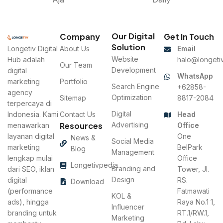
Our Digital
Company
Get In Touch
Solution
Longetiv Digital
About Us
Email
Website
Hub adalah
halo@longetiv
Our Team
Development
digital
WhatsApp
marketing
Portfolio
Search Engine
+62858-
agency
Optimization
Sitemap
8817-2084
terpercaya di
Digital
Indonesia. Kami
Contact Us
Head
Resources
Advertising
menawarkan
Office
layanan digital
One
News &
Social Media
marketing
BelPark
Blog
Management
lengkap mulai
Office
Longetivpedia
Branding and
dari SEO, iklan
Tower, Jl.
Design
digital
RS.
Download
(performance
Fatmawati
KOL &
ads), hingga
Raya No.1 1,
Influencer
branding untuk
RT.1/RW.1,
Marketing