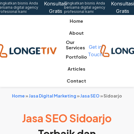
Konsultasi
Konsultasi
ingkatkan bisnis Anda
Tingkatkan bisnis Anda
ersama digital agency
bersama digital agency
Gratis
Gratis
rofesional kami
profesional kami
Home
About
Our
Get in
Services
Touch
Portfolio
Articles
Contact
Home
»
Jasa Digital Marketing
»
Jasa SEO
»
Sidoarjo
Jasa SEO Sidoarjo
Terbaik dan