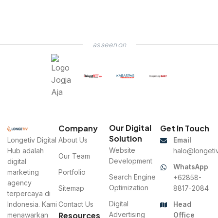
as seen on
Our Digital
Company
Get In Touch
Solution
Longetiv Digital
About Us
Email
Website
Hub adalah
halo@longetiv
Our Team
Development
digital
WhatsApp
marketing
Portfolio
Search Engine
+62858-
agency
Optimization
Sitemap
8817-2084
terpercaya di
Digital
Indonesia. Kami
Contact Us
Head
Resources
Advertising
menawarkan
Office