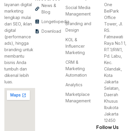
layanan digital
One
News &
Social Media
marketing
BelPark
Blog
Management
lengkap mulai
Office
Longetivpedia
Branding and
dari SEO, iklan
Tower, Jl.
Design
digital
RS.
Download
(performance
Fatmawati
KOL &
ads), hingga
Raya No.1 1,
Influencer
branding untuk
RT.1/RW.1,
Marketing
membantu
Pd. Labu,
CRM &
bisnis Anda
Kec.
Marketing
tumbuh dan
Cilandak,
Automation
dikenal lebih
Kota
luas.
Jakarta
Analytics
Selatan,
Marketplace
Daerah
Management
Khusus
Ibukota
Jakarta
12450
Follow Us