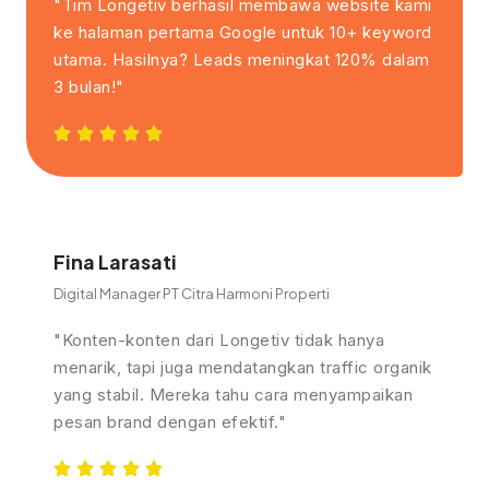
"Tim Longetiv berhasil membawa website kami
ke halaman pertama Google untuk 10+ keyword
utama. Hasilnya? Leads meningkat 120% dalam
3 bulan!"
Fina Larasati
Digital Manager PT Citra Harmoni Properti
"Konten-konten dari Longetiv tidak hanya
menarik, tapi juga mendatangkan traffic organik
yang stabil. Mereka tahu cara menyampaikan
pesan brand dengan efektif."