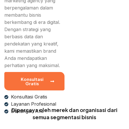
marketing agency yang
berpengalaman dalam
membantu bisnis
berkembang di era digital.
Dengan strategi yang
berbasis data dan
pendekatan yang kreatif,
kami memastikan brand
Anda mendapatkan
perhatian yang maksimal.
Konsultasi
Gratis
Konsultasi Gratis
Layanan Profesional
Dipercaya oleh merek dan organisasi dari
Dukungan Ahli
semua segmentasi bisnis