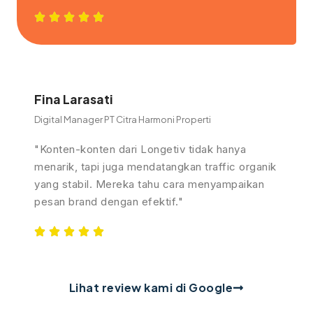
Fina Larasati
Digital Manager PT Citra Harmoni Properti
"Konten-konten dari Longetiv tidak hanya
menarik, tapi juga mendatangkan traffic organik
yang stabil. Mereka tahu cara menyampaikan
pesan brand dengan efektif."
Lihat review kami di Google