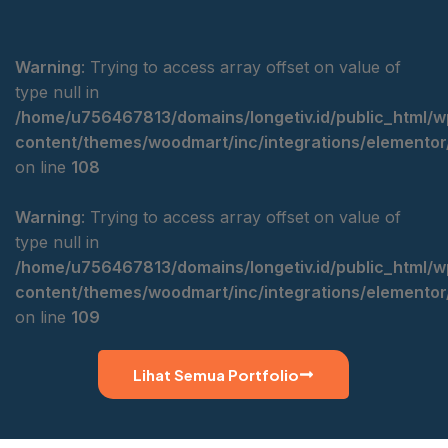
Warning
: Trying to access array offset on value of
type null in
/home/u756467813/domains/longetiv.id/public_html/w
content/themes/woodmart/inc/integrations/elementor/
on line
108
Warning
: Trying to access array offset on value of
type null in
/home/u756467813/domains/longetiv.id/public_html/w
content/themes/woodmart/inc/integrations/elementor/
on line
109
Lihat Semua Portfolio
Smartsim by Pinjam Wifi
Social Media Management