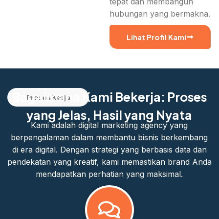
tepat dan membangun
hubungan yang bermakna.
Lihat Profil Kami
Bagaimana Kami Bekerja: Proses
Proses Kerja
yang Jelas, Hasil yang Nyata
Kami adalah digital marketing agency yang
berpengalaman dalam membantu bisnis berkembang
di era digital. Dengan strategi yang berbasis data dan
pendekatan yang kreatif, kami memastikan brand Anda
mendapatkan perhatian yang maksimal.