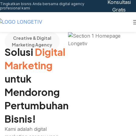
Konsultasi
Tingkatkan bisnis Anda bersama digital agency
profesional kami
Gratis
Creative & Digital
Marketing Agency
Solusi
Digital
Marketing
untuk
Mendorong
Pertumbuhan
Bisnis!
Kami adalah digital