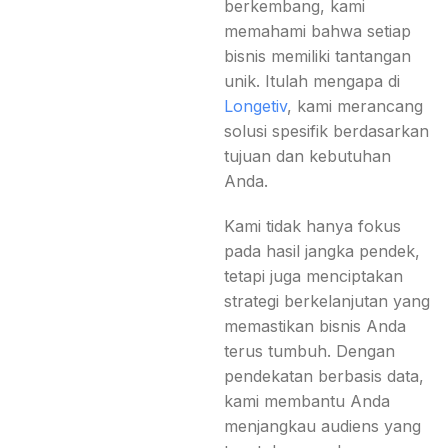
berkembang, kami
memahami bahwa setiap
bisnis memiliki tantangan
unik. Itulah mengapa di
Longetiv
, kami merancang
solusi spesifik berdasarkan
tujuan dan kebutuhan
Anda.
Kami tidak hanya fokus
pada hasil jangka pendek,
tetapi juga menciptakan
strategi berkelanjutan yang
memastikan bisnis Anda
terus tumbuh. Dengan
pendekatan berbasis data,
kami membantu Anda
menjangkau audiens yang