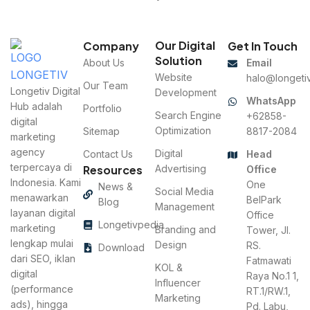
Our Digital
Company
Get In Touch
Solution
About Us
Email
Website
halo@longetiv
Our Team
Longetiv Digital
Development
WhatsApp
Hub adalah
Portfolio
Search Engine
+62858-
digital
Optimization
Sitemap
8817-2084
marketing
agency
Digital
Contact Us
Head
terpercaya di
Resources
Advertising
Office
Indonesia. Kami
One
News &
Social Media
menawarkan
BelPark
Blog
Management
layanan digital
Office
Longetivpedia
marketing
Branding and
Tower, Jl.
lengkap mulai
Design
RS.
Download
dari SEO, iklan
Fatmawati
KOL &
digital
Raya No.1 1,
Influencer
(performance
RT.1/RW.1,
Marketing
ads), hingga
Pd. Labu,