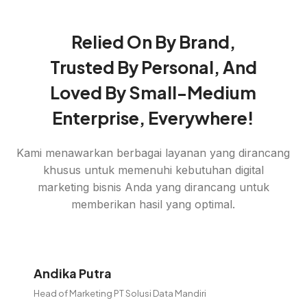
Relied On By Brand,
Trusted By Personal, And
Loved By Small-Medium
Enterprise, Everywhere!
Kami menawarkan berbagai layanan yang dirancang
khusus untuk memenuhi kebutuhan digital
marketing bisnis Anda yang dirancang untuk
memberikan hasil yang optimal.
Andika Putra
Head of Marketing PT Solusi Data Mandiri