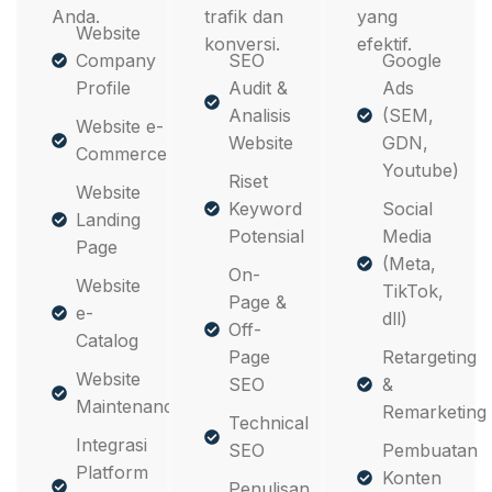
Anda.
trafik dan
yang
Website
konversi.
efektif.
Company
SEO
Google
Profile
Audit &
Ads
Analisis
(SEM,
Website e-
Website
GDN,
Commerce
Youtube)
Riset
Website
Keyword
Social
Landing
Potensial
Media
Page
(Meta,
On-
Website
TikTok,
Page &
e-
dll)
Off-
Catalog
Page
Retargeting
Website
SEO
&
Maintenance
Remarketing
Technical
Integrasi
SEO
Pembuatan
Platform
Konten
Penulisan