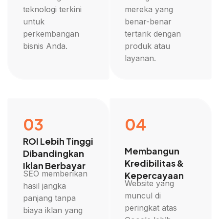
teknologi terkini
mereka yang
untuk
benar-benar
perkembangan
tertarik dengan
bisnis Anda.
produk atau
layanan.
03
04
ROI Lebih Tinggi
Membangun
Dibandingkan
Kredibilitas &
Iklan Berbayar
SEO memberikan
Kepercayaan
Website yang
hasil jangka
muncul di
panjang tanpa
peringkat atas
biaya iklan yang