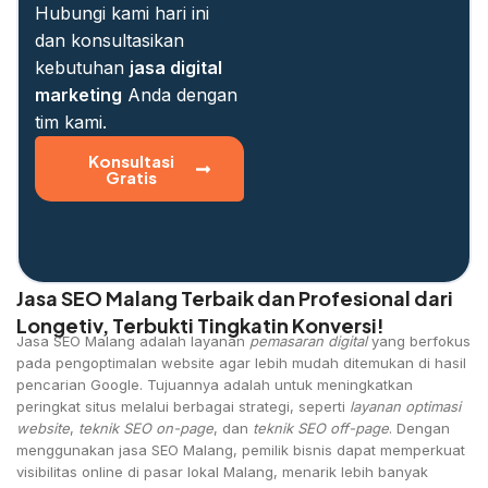
Hubungi kami hari ini
dan konsultasikan
kebutuhan
jasa digital
marketing
Anda dengan
tim kami.
Konsultasi
Gratis
Jasa SEO Malang Terbaik dan Profesional dari
Longetiv, Terbukti Tingkatin Konversi!
Jasa SEO Malang adalah layanan
pemasaran digital
yang berfokus
pada pengoptimalan website agar lebih mudah ditemukan di hasil
pencarian Google. Tujuannya adalah untuk meningkatkan
peringkat situs melalui berbagai strategi, seperti
layanan optimasi
website
,
teknik SEO on-page
, dan
teknik SEO off-page
. Dengan
menggunakan jasa SEO Malang, pemilik bisnis dapat memperkuat
visibilitas online di pasar lokal Malang, menarik lebih banyak