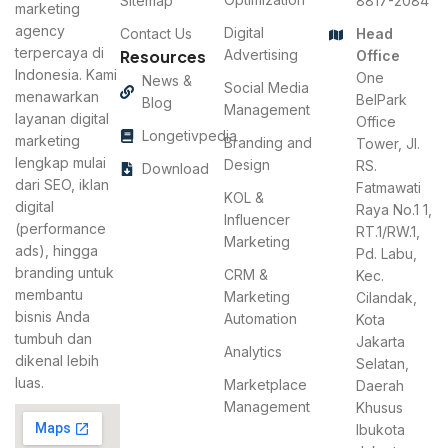
Sitemap
8817-2084
marketing
agency
Digital
Contact Us
Head
terpercaya di
Resources
Advertising
Office
Indonesia. Kami
One
News &
Social Media
menawarkan
BelPark
Blog
Management
layanan digital
Office
Longetivpedia
marketing
Branding and
Tower, Jl.
lengkap mulai
Design
RS.
Download
dari SEO, iklan
Fatmawati
KOL &
digital
Raya No.1 1,
Influencer
(performance
RT.1/RW.1,
Marketing
ads), hingga
Pd. Labu,
branding untuk
CRM &
Kec.
membantu
Marketing
Cilandak,
bisnis Anda
Automation
Kota
tumbuh dan
Jakarta
Analytics
dikenal lebih
Selatan,
luas.
Marketplace
Daerah
Management
Khusus
Ibukota