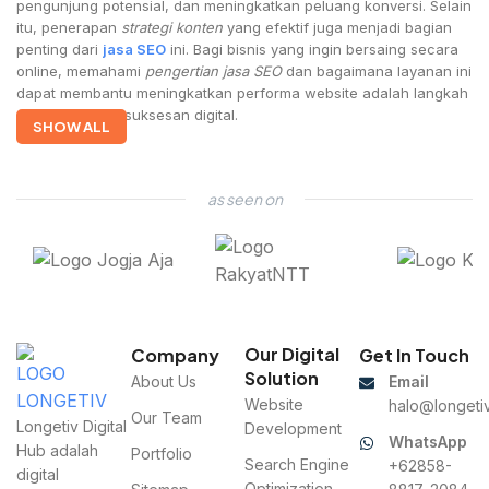
pengunjung potensial, dan meningkatkan peluang konversi. Selain
itu, penerapan
strategi konten
yang efektif juga menjadi bagian
penting dari
jasa SEO
ini. Bagi bisnis yang ingin bersaing secara
online, memahami
pengertian jasa SEO
dan bagaimana layanan ini
dapat membantu meningkatkan performa website adalah langkah
awal menuju kesuksesan digital.
SHOW ALL
as seen on
Our Digital
Company
Get In Touch
Solution
About Us
Email
Website
halo@longetiv
Our Team
Longetiv Digital
Development
WhatsApp
Hub adalah
Portfolio
Search Engine
+62858-
digital
Optimization