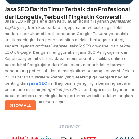
Jasa SEO Barito Timur Terbaik dan Profesional
dari Longetiv, Terbukti Tingkatin Konversi!
Jasa SEO Pangkajene dan Kepulauan adalah layanan
pemasaran
digital
yang berfokus pada pengoptimalan website agar lebih
mudah ditemukan di hasil pencarian Google. Tujuannya adalah
untuk meningkatkan peringkat situs melalui berbagai strategi,
seperti
layanan optimasi website
,
teknik SEO on-page
, dan
teknik
SEO off-page
. Dengan menggunakan jasa SEO Pangkajene dan
Kepulauan, pemilik bisnis dapat memperkuat visibilitas online di
pasar lokal Pangkajene dan Kepulauan, menarik lebih banyak
pengunjung potensial, dan meningkatkan peluang konversi. Selain
itu, penerapan
strategi konten
yang efektif juga menjadi bagian
penting dari
jasa SEO
ini. Bagi bisnis yang ingin bersaing secara
online, memahami
pengertian jasa SEO
dan bagaimana layanan ini
dapat membantu meningkatkan performa website adalah langkah
awal menuju kesuksesan digital.
SHOW ALL
as seen on