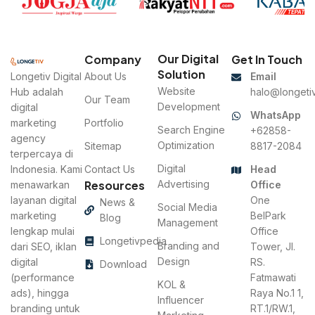
Our Digital
Company
Get In Touch
Solution
Longetiv Digital
About Us
Email
Website
Hub adalah
halo@longetiv
Our Team
Development
digital
WhatsApp
marketing
Portfolio
Search Engine
+62858-
agency
Optimization
Sitemap
8817-2084
terpercaya di
Digital
Indonesia. Kami
Contact Us
Head
Resources
Advertising
menawarkan
Office
layanan digital
One
News &
Social Media
marketing
BelPark
Blog
Management
lengkap mulai
Office
Longetivpedia
Branding and
dari SEO, iklan
Tower, Jl.
Design
digital
RS.
Download
(performance
Fatmawati
KOL &
ads), hingga
Raya No.1 1,
Influencer
branding untuk
RT.1/RW.1,