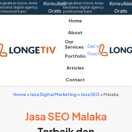
Konsultasi
Konsultasi
ingkatkan bisnis Anda
Tingkatkan bisnis Anda
ersama digital agency
bersama digital agency
Gratis
Gratis
rofesional kami
profesional kami
Home
About
Our
Get in
Services
Touch
Portfolio
Articles
Contact
Home
»
Jasa Digital Marketing
»
Jasa SEO
»
Malaka
Jasa SEO Malaka
Terbaik dan