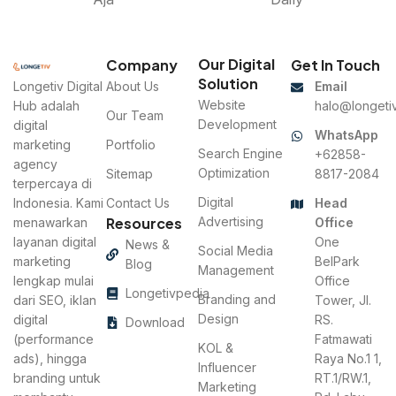
Our Digital
Company
Get In Touch
Solution
Longetiv Digital
About Us
Email
Website
Hub adalah
halo@longetiv
Our Team
Development
digital
WhatsApp
marketing
Portfolio
Search Engine
+62858-
agency
Optimization
Sitemap
8817-2084
terpercaya di
Digital
Indonesia. Kami
Contact Us
Head
Resources
Advertising
menawarkan
Office
layanan digital
One
News &
Social Media
marketing
BelPark
Blog
Management
lengkap mulai
Office
Longetivpedia
Branding and
dari SEO, iklan
Tower, Jl.
Design
digital
RS.
Download
(performance
Fatmawati
KOL &
ads), hingga
Raya No.1 1,
Influencer
branding untuk
RT.1/RW.1,
Marketing