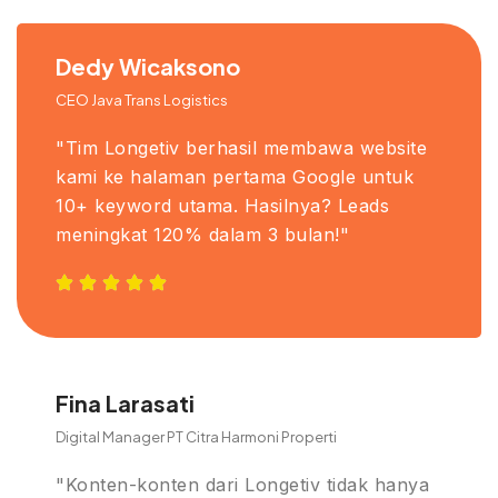
Dedy Wicaksono
CEO Java Trans Logistics
"Tim Longetiv berhasil membawa website
kami ke halaman pertama Google untuk
10+ keyword utama. Hasilnya? Leads
meningkat 120% dalam 3 bulan!"
Fina Larasati
Digital Manager PT Citra Harmoni Properti
"Konten-konten dari Longetiv tidak hanya