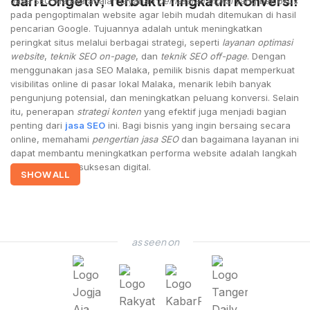
dari Longetiv, Terbukti Tingkatin Konversi!
Jasa SEO Malaka adalah layanan
pemasaran digital
yang berfokus
pada pengoptimalan website agar lebih mudah ditemukan di hasil
pencarian Google. Tujuannya adalah untuk meningkatkan
peringkat situs melalui berbagai strategi, seperti
layanan optimasi
website
,
teknik SEO on-page
, dan
teknik SEO off-page
. Dengan
menggunakan jasa SEO Malaka, pemilik bisnis dapat memperkuat
visibilitas online di pasar lokal Malaka, menarik lebih banyak
pengunjung potensial, dan meningkatkan peluang konversi. Selain
itu, penerapan
strategi konten
yang efektif juga menjadi bagian
penting dari
jasa SEO
ini. Bagi bisnis yang ingin bersaing secara
online, memahami
pengertian jasa SEO
dan bagaimana layanan ini
dapat membantu meningkatkan performa website adalah langkah
awal menuju kesuksesan digital.
SHOW ALL
as seen on