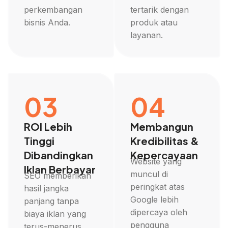
perkembangan
tertarik dengan
bisnis Anda.
produk atau
layanan.
03
04
ROI Lebih
Membangun
Tinggi
Kredibilitas &
Dibandingkan
Kepercayaan
Website yang
Iklan Berbayar
muncul di
SEO memberikan
peringkat atas
hasil jangka
Google lebih
panjang tanpa
dipercaya oleh
biaya iklan yang
pengguna
terus-menerus,