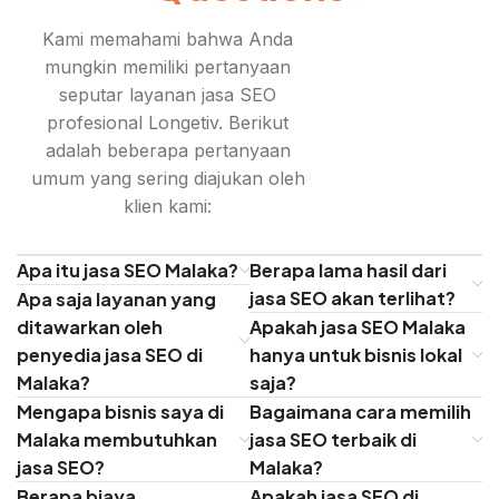
Kami memahami bahwa Anda
mungkin memiliki pertanyaan
seputar layanan jasa SEO
profesional Longetiv. Berikut
adalah beberapa pertanyaan
umum yang sering diajukan oleh
klien kami:
Apa itu jasa SEO Malaka?
Berapa lama hasil dari
jasa SEO akan terlihat?
Apa saja layanan yang
ditawarkan oleh
Apakah jasa SEO Malaka
penyedia jasa SEO di
hanya untuk bisnis lokal
Malaka?
saja?
Mengapa bisnis saya di
Bagaimana cara memilih
Malaka membutuhkan
jasa SEO terbaik di
jasa SEO?
Malaka?
Berapa biaya
Apakah jasa SEO di