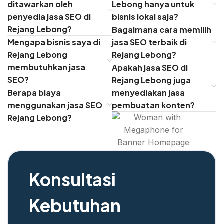
ditawarkan oleh
Lebong hanya untuk
penyedia jasa SEO di
bisnis lokal saja?
Rejang Lebong?
Bagaimana cara memilih
Mengapa bisnis saya di
jasa SEO terbaik di
Rejang Lebong
Rejang Lebong?
membutuhkan jasa
Apakah jasa SEO di
SEO?
Rejang Lebong juga
Berapa biaya
menyediakan jasa
menggunakan jasa SEO
pembuatan konten?
Rejang Lebong?
Konsultasi
Kebutuhan