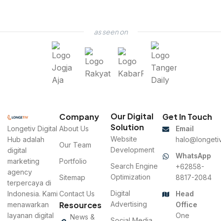
as seen on
Our Digital
Company
Get In Touch
Solution
Longetiv Digital
About Us
Email
Website
Hub adalah
halo@longetiv
Our Team
Development
digital
WhatsApp
marketing
Portfolio
Search Engine
+62858-
agency
Optimization
Sitemap
8817-2084
terpercaya di
Digital
Indonesia. Kami
Contact Us
Head
Resources
Advertising
menawarkan
Office
layanan digital
One
News &
Social Media