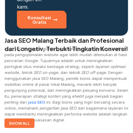
kami.
Konsultasi
Gratis
Jasa SEO Malang Terbaik dan Profesional
dari Longetiv, Terbukti Tingkatin Konversi!
Jasa SEO Malang adalah layanan
pemasaran digital
yang berfokus
pada pengoptimalan website agar lebih mudah ditemukan di hasil
pencarian Google. Tujuannya adalah untuk meningkatkan
peringkat situs melalui berbagai strategi, seperti
layanan optimasi
website
,
teknik SEO on-page
, dan
teknik SEO off-page
. Dengan
menggunakan jasa SEO Malang, pemilik bisnis dapat memperkuat
visibilitas online di pasar lokal Malang, menarik lebih banyak
pengunjung potensial, dan meningkatkan peluang konversi. Selain
itu, penerapan
strategi konten
yang efektif juga menjadi bagian
penting dari
jasa SEO
ini. Bagi bisnis yang ingin bersaing secara
online, memahami
pengertian jasa SEO
dan bagaimana layanan ini
dapat membantu meningkatkan performa website adalah langkah
awal menuju kesuksesan digital.
SHOW ALL