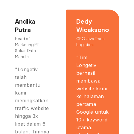
Andika
Dedy
Putra
Wicaksono
Head of
CEO Java Trans
Marketing PT
Logistics
Solusi Data
Mandiri
"Tim
Longetiv
"Longetiv
berhasil
telah
membawa
membantu
website kami
kami
ke halaman
meningkatkan
pertama
traffic website
Google untuk
hingga 3x
10+ keyword
lipat dalam 6
utama.
bulan. Timnya