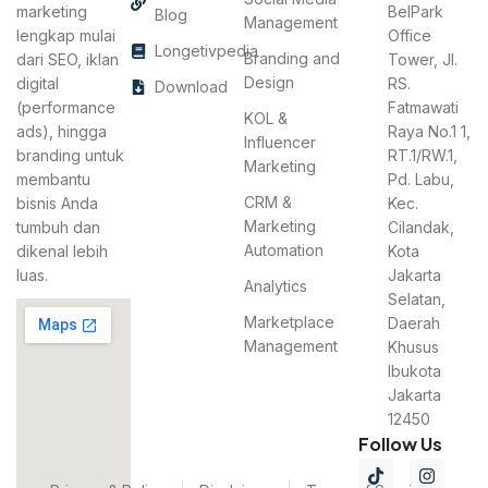
marketing
BelPark
Blog
Management
lengkap mulai
Office
Longetivpedia
Branding and
dari SEO, iklan
Tower, Jl.
Design
digital
RS.
Download
(performance
Fatmawati
KOL &
ads), hingga
Raya No.1 1,
Influencer
branding untuk
RT.1/RW.1,
Marketing
membantu
Pd. Labu,
CRM &
bisnis Anda
Kec.
Marketing
tumbuh dan
Cilandak,
Automation
dikenal lebih
Kota
luas.
Jakarta
Analytics
Selatan,
Marketplace
Daerah
Management
Khusus
Ibukota
Jakarta
12450
Follow Us