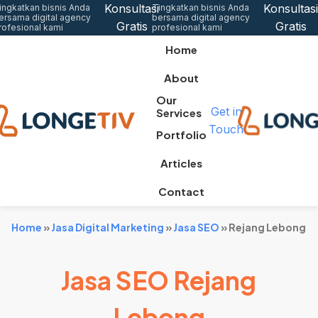
Konsultasi
Konsultasi
ingkatkan bisnis Anda
Tingkatkan bisnis Anda
ersama digital agency
bersama digital agency
Gratis
Gratis
rofesional kami
profesional kami
Home
About
Our
Get in
Services
Touch
Portfolio
Articles
Contact
Home
»
Jasa Digital Marketing
»
Jasa SEO
»
Rejang Lebong
Jasa SEO Rejang
Lebong