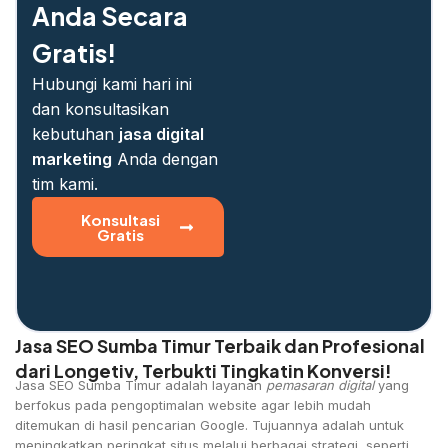
Anda Secara
Gratis!
Hubungi kami hari ini
dan konsultasikan
kebutuhan
jasa digital
marketing
Anda dengan
tim kami.
Konsultasi
Gratis
Jasa SEO Sumba Timur Terbaik dan Profesional
dari Longetiv, Terbukti Tingkatin Konversi!
Jasa SEO Sumba Timur adalah layanan
pemasaran digital
yang
berfokus pada pengoptimalan website agar lebih mudah
ditemukan di hasil pencarian Google. Tujuannya adalah untuk
meningkatkan peringkat situs melalui berbagai strategi, seperti