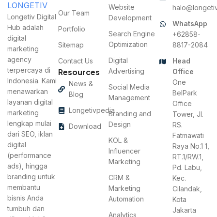
Website
halo@longetiv
Our Team
Longetiv Digital
Development
WhatsApp
Hub adalah
Portfolio
Search Engine
+62858-
digital
Optimization
Sitemap
8817-2084
marketing
agency
Digital
Contact Us
Head
terpercaya di
Resources
Advertising
Office
Indonesia. Kami
One
News &
Social Media
menawarkan
BelPark
Blog
Management
layanan digital
Office
Longetivpedia
marketing
Branding and
Tower, Jl.
lengkap mulai
Design
RS.
Download
dari SEO, iklan
Fatmawati
KOL &
digital
Raya No.1 1,
Influencer
(performance
RT.1/RW.1,
Marketing
ads), hingga
Pd. Labu,
branding untuk
CRM &
Kec.
membantu
Marketing
Cilandak,
bisnis Anda
Automation
Kota
tumbuh dan
Jakarta
Analytics