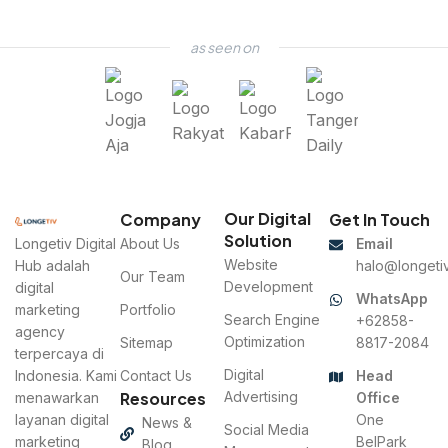
as seen on
Our Digital
Company
Get In Touch
Solution
Longetiv Digital
About Us
Email
Website
Hub adalah
halo@longetiv
Our Team
Development
digital
WhatsApp
marketing
Portfolio
Search Engine
+62858-
agency
Optimization
Sitemap
8817-2084
terpercaya di
Digital
Indonesia. Kami
Contact Us
Head
Resources
Advertising
menawarkan
Office
layanan digital
One
News &
Social Media
marketing
BelPark
Blog