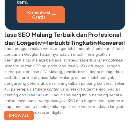
kami.
Konsultasi
Gratis
Jasa SEO Malang Terbaik dan Profesional
dari Longetiv, Terbukti Tingkatin Konversi!
Jasa SEO Malang adalah layanan
pemasaran digital
yang berfokus
pada pengoptimalan website agar lebih mudah ditemukan di hasil
pencarian Google. Tujuannya adalah untuk meningkatkan
peringkat situs melalui berbagai strategi, seperti
layanan optimasi
website
,
teknik SEO on-page
, dan
teknik SEO off-page
. Dengan
menggunakan jasa SEO Malang, pemilik bisnis dapat memperkuat
visibilitas online di pasar lokal Malang, menarik lebih banyak
pengunjung potensial, dan meningkatkan peluang konversi. Selain
itu, penerapan
strategi konten
yang efektif juga menjadi bagian
penting dari
jasa SEO
ini. Bagi bisnis yang ingin bersaing secara
online, memahami
pengertian jasa SEO
dan bagaimana layanan ini
dapat membantu meningkatkan performa website adalah langkah
awal menuju kesuksesan digital.
SHOW ALL