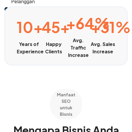
Pelanggan
Tingkatkan Penjualan
+64%
10+
45+
+31%
Avg.
Years of
Happy
Avg. Sales
Traffic
Experience
Clients
Increase
Increase
Manfaat
SEO
untuk
Bisnis
Mengapa Bisnis Anda