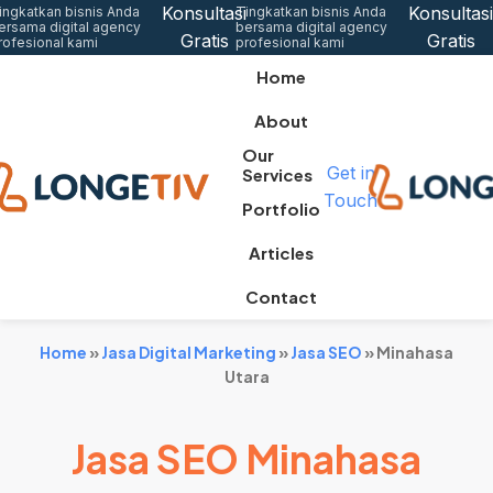
Konsultasi
Konsultasi
ingkatkan bisnis Anda
Tingkatkan bisnis Anda
ersama digital agency
bersama digital agency
Gratis
Gratis
rofesional kami
profesional kami
Home
About
Our
Get in
Services
Touch
Portfolio
Articles
Contact
Home
»
Jasa Digital Marketing
»
Jasa SEO
»
Minahasa
Utara
Jasa SEO Minahasa