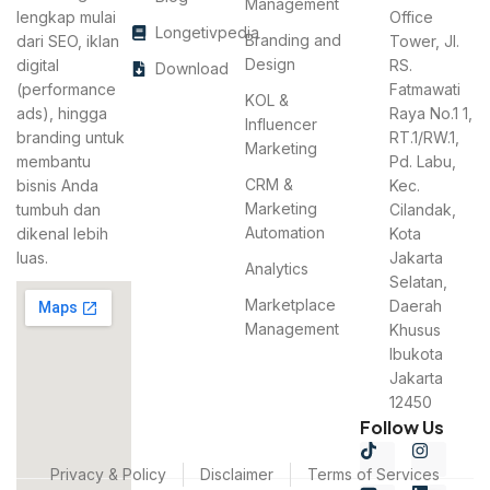
Management
lengkap mulai
Office
Longetivpedia
Branding and
dari SEO, iklan
Tower, Jl.
Design
digital
RS.
Download
(performance
Fatmawati
KOL &
ads), hingga
Raya No.1 1,
Influencer
branding untuk
RT.1/RW.1,
Marketing
membantu
Pd. Labu,
CRM &
bisnis Anda
Kec.
Marketing
tumbuh dan
Cilandak,
Automation
dikenal lebih
Kota
luas.
Jakarta
Analytics
Selatan,
Marketplace
Daerah
Management
Khusus
Ibukota
Jakarta
12450
Follow Us
Privacy & Policy
Disclaimer
Terms of Services