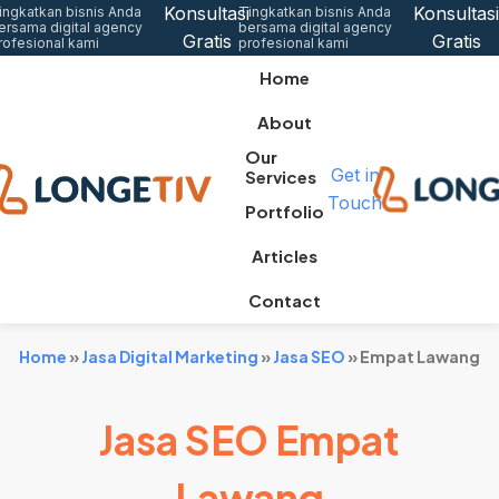
Konsultasi
Konsultasi
ingkatkan bisnis Anda
Tingkatkan bisnis Anda
ersama digital agency
bersama digital agency
Gratis
Gratis
rofesional kami
profesional kami
Home
About
Our
Get in
Services
Touch
Portfolio
Articles
Contact
Home
»
Jasa Digital Marketing
»
Jasa SEO
»
Empat Lawang
Jasa SEO Empat
Lawang