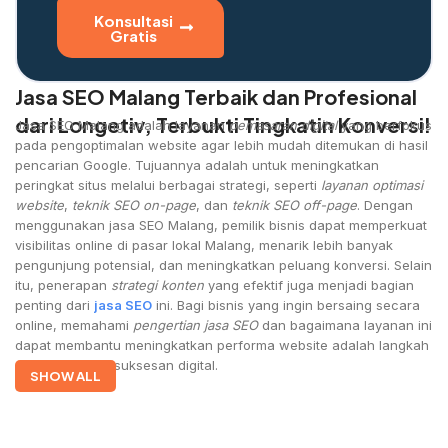
Konsultasi
Gratis
Jasa SEO Malang Terbaik dan Profesional
dari Longetiv, Terbukti Tingkatin Konversi!
Jasa SEO Malang adalah layanan
pemasaran digital
yang berfokus
pada pengoptimalan website agar lebih mudah ditemukan di hasil
pencarian Google. Tujuannya adalah untuk meningkatkan
peringkat situs melalui berbagai strategi, seperti
layanan optimasi
website
,
teknik SEO on-page
, dan
teknik SEO off-page
. Dengan
menggunakan jasa SEO Malang, pemilik bisnis dapat memperkuat
visibilitas online di pasar lokal Malang, menarik lebih banyak
pengunjung potensial, dan meningkatkan peluang konversi. Selain
itu, penerapan
strategi konten
yang efektif juga menjadi bagian
penting dari
jasa SEO
ini. Bagi bisnis yang ingin bersaing secara
online, memahami
pengertian jasa SEO
dan bagaimana layanan ini
dapat membantu meningkatkan performa website adalah langkah
awal menuju kesuksesan digital.
SHOW ALL