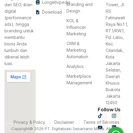
Longetivpedia
Branding and
dari SEO, iklan
Tower, Jl.
Design
digital
RS.
Download
(performance
Fatmawati
KOL &
ads), hingga
Raya No.1 1,
Influencer
branding untuk
RT.1/RW.1,
Marketing
membantu
Pd. Labu,
CRM &
bisnis Anda
Kec.
Marketing
tumbuh dan
Cilandak,
Automation
dikenal lebih
Kota
luas.
Jakarta
Analytics
Selatan,
Marketplace
Daerah
Management
Khusus
Ibukota
Jakarta
12450
Follow Us
Privacy & Policy
Disclaimer
Terms of Services
Copyright© 2026 PT. Digitalisasi Sepanjang Masa. All rights