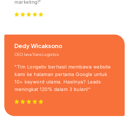
marketing!"
Dedy Wicaksono
CEO Java Trans Logistics
"Tim Longetiv berhasil membawa website
kami ke halaman pertama Google untuk
10+ keyword utama. Hasilnya? Leads
meningkat 120% dalam 3 bulan!"