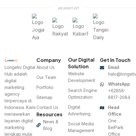
as seen on
Our Digital
Company
Get In Touch
Solution
Longetiv Digital
About Us
Email
Website
Hub adalah
halo@longetiv
Our Team
Development
digital
WhatsApp
marketing
Portfolio
Search Engine
+62858-
agency
Optimization
Sitemap
8817-2084
terpercaya di
Digital
Indonesia. Kami
Contact Us
Head
Resources
Advertising
menawarkan
Office
layanan digital
One
News &
Social Media
marketing
BelPark
Blog
Management
lengkap mulai
Office