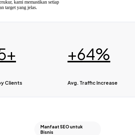
erukur, kami memastikan setiap
n target yang jelas.
ngkatkan Penjualan
5+
+64%
y Clients
Avg. Traffic Increase
Manfaat SEO untuk
Bisnis