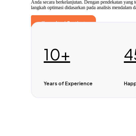
Anda secara berkelanjutan. Dengan pendekatan yang t
langkah optimasi didasarkan pada analisis mendalam da
Konsultasi Gratis
Jangkau Lebih Banyak Pelanggan
Ti
10+
4
Years of Experience
Happ