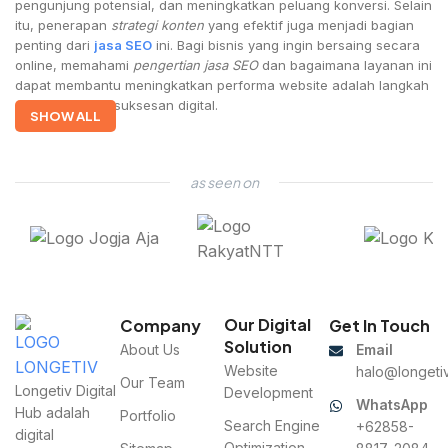
pengunjung potensial, dan meningkatkan peluang konversi. Selain
itu, penerapan
strategi konten
yang efektif juga menjadi bagian
penting dari
jasa SEO
ini. Bagi bisnis yang ingin bersaing secara
online, memahami
pengertian jasa SEO
dan bagaimana layanan ini
dapat membantu meningkatkan performa website adalah langkah
awal menuju kesuksesan digital.
SHOW ALL
as seen on
Our Digital
Company
Get In Touch
Solution
About Us
Email
Website
halo@longetiv
Our Team
Longetiv Digital
Development
WhatsApp
Hub adalah
Portfolio
Search Engine
+62858-
digital
Optimization