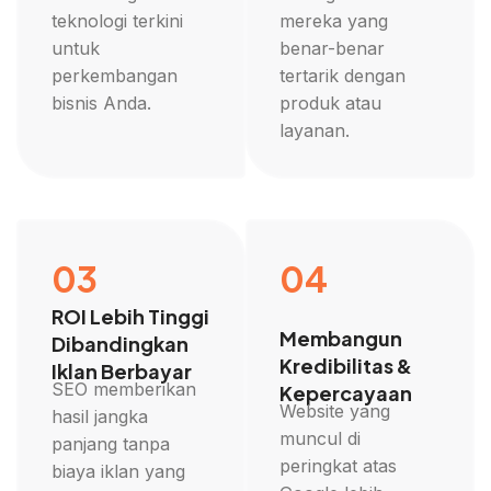
teknologi terkini
mereka yang
untuk
benar-benar
perkembangan
tertarik dengan
bisnis Anda.
produk atau
layanan.
03
04
ROI Lebih Tinggi
Membangun
Dibandingkan
Kredibilitas &
Iklan Berbayar
SEO memberikan
Kepercayaan
Website yang
hasil jangka
muncul di
panjang tanpa
peringkat atas
biaya iklan yang