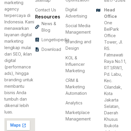
Sitemap
8817-2084
marketing
agency
Digital
Contact Us
Head
terpercaya di
Resources
Advertising
Office
Indonesia. Kami
One
News &
Social Media
menawarkan
BelPark
Blog
Management
layanan digital
Office
Longetivpedia
marketing
Branding and
Tower, Jl.
lengkap mulai
Design
RS.
Download
dari SEO, iklan
Fatmawati
KOL &
digital
Raya No.1 1,
Influencer
(performance
RT.1/RW.1,
Marketing
ads), hingga
Pd. Labu,
branding untuk
CRM &
Kec.
membantu
Marketing
Cilandak,
bisnis Anda
Automation
Kota
tumbuh dan
Jakarta
Analytics
dikenal lebih
Selatan,
luas.
Marketplace
Daerah
Management
Khusus
Ibukota