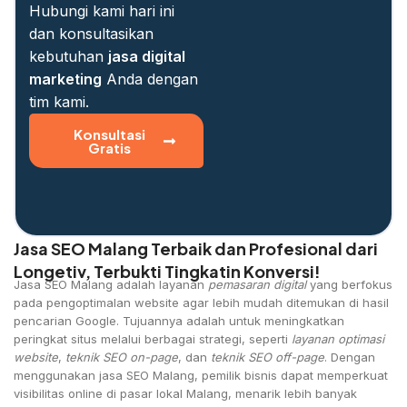
Hubungi kami hari ini
dan konsultasikan
kebutuhan
jasa digital
marketing
Anda dengan
tim kami.
Konsultasi
Gratis
Jasa SEO Malang Terbaik dan Profesional dari
Longetiv, Terbukti Tingkatin Konversi!
Jasa SEO Malang adalah layanan
pemasaran digital
yang berfokus
pada pengoptimalan website agar lebih mudah ditemukan di hasil
pencarian Google. Tujuannya adalah untuk meningkatkan
peringkat situs melalui berbagai strategi, seperti
layanan optimasi
website
,
teknik SEO on-page
, dan
teknik SEO off-page
. Dengan
menggunakan jasa SEO Malang, pemilik bisnis dapat memperkuat
visibilitas online di pasar lokal Malang, menarik lebih banyak