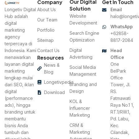
Our Digital
Company
Get In Touch
Solution
Longetiv Digital
About Us
Email
Website
Hub adalah
halo@longetiv
Our Team
Development
digital
WhatsApp
marketing
Portfolio
Search Engine
+62858-
agency
Optimization
Sitemap
8817-2084
terpercaya di
Digital
Indonesia. Kami
Contact Us
Head
Resources
Advertising
menawarkan
Office
layanan digital
One
News &
Social Media
marketing
BelPark
Blog
Management
lengkap mulai
Office
Longetivpedia
Branding and
dari SEO, iklan
Tower, Jl.
Design
digital
RS.
Download
(performance
Fatmawati
KOL &
ads), hingga
Raya No.1 1,
Influencer
branding untuk
RT.1/RW.1,
Marketing
membantu
Pd. Labu,
CRM &
bisnis Anda
Kec.
Marketing
tumbuh dan
Cilandak,
Automation