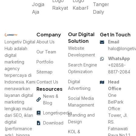
Our Digital
Company
Get In Touch
Solution
Longetiv Digital
About Us
Email
Website
Hub adalah
halo@longetiv
Our Team
Development
digital
WhatsApp
marketing
Portfolio
Search Engine
+62858-
agency
Optimization
Sitemap
8817-2084
terpercaya di
Digital
Indonesia. Kami
Contact Us
Head
Resources
Advertising
menawarkan
Office
layanan digital
One
News &
Social Media
marketing
BelPark
Blog
Management
lengkap mulai
Office
Longetivpedia
Branding and
dari SEO, iklan
Tower, Jl.
Design
digital
RS.
Download
(performance
Fatmawati
KOL &
ads), hingga
Raya No.1 1,