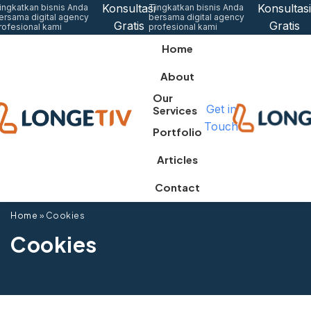
Konsultasi
Konsultasi
ingkatkan bisnis Anda
Tingkatkan bisnis Anda
ersama digital agency
bersama digital agency
Gratis
Gratis
rofesional kami
profesional kami
Home
About
Our
Get in
Services
Touch
Portfolio
Articles
Contact
Home
»
Cookies
Cookies