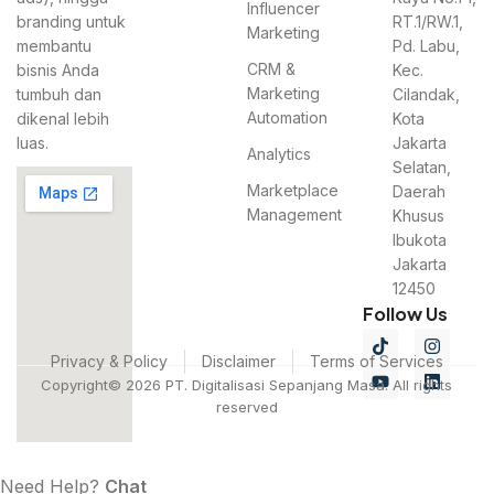
Influencer
branding untuk
RT.1/RW.1,
Marketing
membantu
Pd. Labu,
CRM &
bisnis Anda
Kec.
Marketing
tumbuh dan
Cilandak,
Automation
dikenal lebih
Kota
luas.
Jakarta
Analytics
Selatan,
Marketplace
Daerah
Management
Khusus
Ibukota
Jakarta
12450
Follow Us
Privacy & Policy
Disclaimer
Terms of Services
Copyright© 2026 PT. Digitalisasi Sepanjang Masa. All rights
reserved
Need Help?
Chat