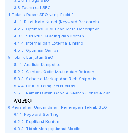
3.2
Off-Page SEO
3.3
Technical SEO
4
Teknik Dasar SEO yang Efektif
4.1
1. Riset Kata Kunci (Keyword Research)
4.2
2. Optimasi Judul dan Meta Description
4.3
3. Struktur Heading dan Konten
4.4
4. Internal dan External Linking
4.5
5. Optimasi Gambar
5
Teknik Lanjutan SEO
5.1
1. Analisis Kompetitor
5.2
2. Content Optimization dan Refresh
5.3
3. Schema Markup dan Rich Snippets
5.4
4. Link Building Berkualitas
5.5
5. Pemanfaatan Google Search Console dan
Analytics
6
Kesalahan Umum dalam Penerapan Teknik SEO
6.1
1. Keyword Stuffing
6.2
2. Duplikasi Konten
6.3
3. Tidak Mengoptimasi Mobile