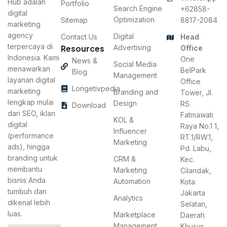
Hub adalah
Portfolio
Search Engine
+62858-
digital
Optimization
Sitemap
8817-2084
marketing
agency
Digital
Contact Us
Head
terpercaya di
Resources
Advertising
Office
Indonesia. Kami
One
News &
Social Media
menawarkan
BelPark
Blog
Management
layanan digital
Office
Longetivpedia
marketing
Branding and
Tower, Jl.
lengkap mulai
Design
RS.
Download
dari SEO, iklan
Fatmawati
KOL &
digital
Raya No.1 1,
Influencer
(performance
RT.1/RW.1,
Marketing
ads), hingga
Pd. Labu,
branding untuk
CRM &
Kec.
membantu
Marketing
Cilandak,
bisnis Anda
Automation
Kota
tumbuh dan
Jakarta
Analytics
dikenal lebih
Selatan,
luas.
Marketplace
Daerah
Management
Khusus