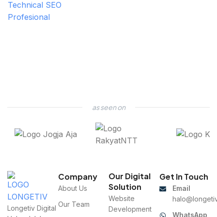
as seen on
Our Digital
Company
Get In Touch
Solution
About Us
Email
Website
halo@longetiv
Our Team
Longetiv Digital
Development
WhatsApp