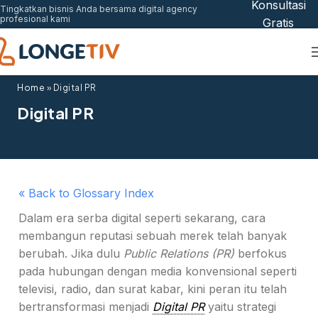
Konsultasi
Tingkatkan bisnis Anda bersama digital agency
profesional kami
Gratis
Home
»
Digital PR
Digital PR
« Back to Glossary Index
Dalam era serba digital seperti sekarang, cara
membangun reputasi sebuah merek telah banyak
berubah. Jika dulu
Public Relations (PR)
berfokus
pada hubungan dengan media konvensional seperti
televisi, radio, dan surat kabar, kini peran itu telah
bertransformasi menjadi
Digital PR
yaitu strategi