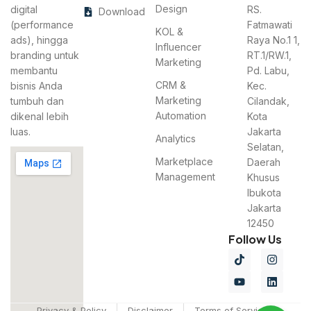
Design
digital
RS.
Download
(performance
Fatmawati
KOL &
ads), hingga
Raya No.1 1,
Influencer
branding untuk
RT.1/RW.1,
Marketing
membantu
Pd. Labu,
CRM &
bisnis Anda
Kec.
Marketing
tumbuh dan
Cilandak,
Automation
dikenal lebih
Kota
luas.
Jakarta
Analytics
Selatan,
Marketplace
Daerah
Management
Khusus
Ibukota
Jakarta
12450
Follow Us
Privacy & Policy
Disclaimer
Terms of Services