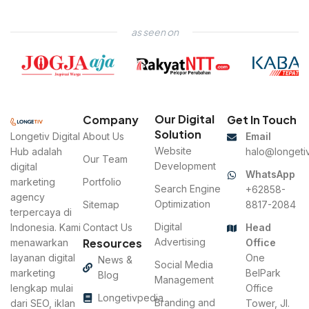
as seen on
Our Digital
Company
Get In Touch
Solution
Longetiv Digital
About Us
Email
Website
Hub adalah
halo@longetiv
Our Team
Development
digital
WhatsApp
marketing
Portfolio
Search Engine
+62858-
agency
Optimization
Sitemap
8817-2084
terpercaya di
Digital
Indonesia. Kami
Contact Us
Head
Resources
Advertising
menawarkan
Office
layanan digital
One
News &
Social Media
marketing
BelPark
Blog
Management
lengkap mulai
Office
Longetivpedia
Branding and
dari SEO, iklan
Tower, Jl.