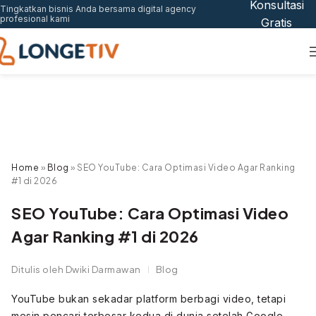
Konsultasi
Tingkatkan bisnis Anda bersama digital agency
profesional kami
Gratis
Home
»
Blog
»
SEO YouTube: Cara Optimasi Video Agar Ranking
#1 di 2026
SEO YouTube: Cara Optimasi Video
Agar Ranking #1 di 2026
Ditulis oleh
Dwiki Darmawan
Blog
YouTube bukan sekadar platform berbagi video, tetapi
mesin pencari terbesar kedua di dunia setelah Google.