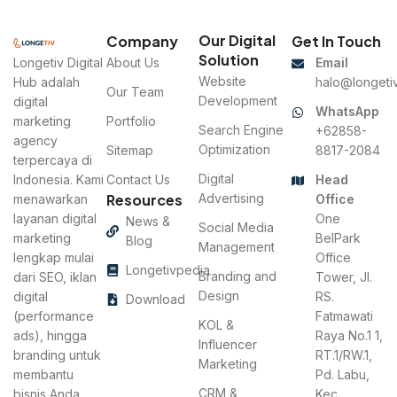
Our Digital
Company
Get In Touch
Solution
Longetiv Digital
About Us
Email
Website
Hub adalah
halo@longetiv
Our Team
Development
digital
WhatsApp
marketing
Portfolio
Search Engine
+62858-
agency
Optimization
Sitemap
8817-2084
terpercaya di
Digital
Indonesia. Kami
Contact Us
Head
Resources
Advertising
menawarkan
Office
layanan digital
One
News &
Social Media
marketing
BelPark
Blog
Management
lengkap mulai
Office
Longetivpedia
Branding and
dari SEO, iklan
Tower, Jl.
Design
digital
RS.
Download
(performance
Fatmawati
KOL &
ads), hingga
Raya No.1 1,
Influencer
branding untuk
RT.1/RW.1,
Marketing
membantu
Pd. Labu,
CRM &
bisnis Anda
Kec.