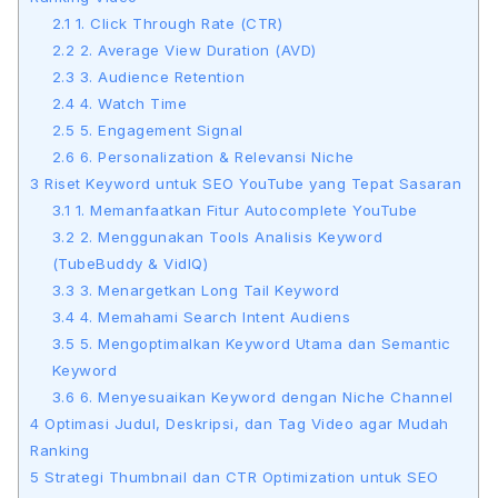
2.1
1. Click Through Rate (CTR)
2.2
2. Average View Duration (AVD)
2.3
3. Audience Retention
2.4
4. Watch Time
2.5
5. Engagement Signal
2.6
6. Personalization & Relevansi Niche
3
Riset Keyword untuk SEO YouTube yang Tepat Sasaran
3.1
1. Memanfaatkan Fitur Autocomplete YouTube
3.2
2. Menggunakan Tools Analisis Keyword
(TubeBuddy & VidIQ)
3.3
3. Menargetkan Long Tail Keyword
3.4
4. Memahami Search Intent Audiens
3.5
5. Mengoptimalkan Keyword Utama dan Semantic
Keyword
3.6
6. Menyesuaikan Keyword dengan Niche Channel
4
Optimasi Judul, Deskripsi, dan Tag Video agar Mudah
Ranking
5
Strategi Thumbnail dan CTR Optimization untuk SEO