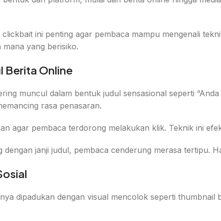
ickbait ini penting agar pembaca mampu mengenali teknik y
 mana yang berisiko.
l Berita Online
 sering muncul dalam bentuk judul sensasional seperti “An
emancing rasa penasaran.
an agar pembaca terdorong melakukan klik. Teknik ini efektif
ing dengan janji judul, pembaca cenderung merasa tertipu. 
Sosial
iasanya dipadukan dengan visual mencolok seperti thumbnai