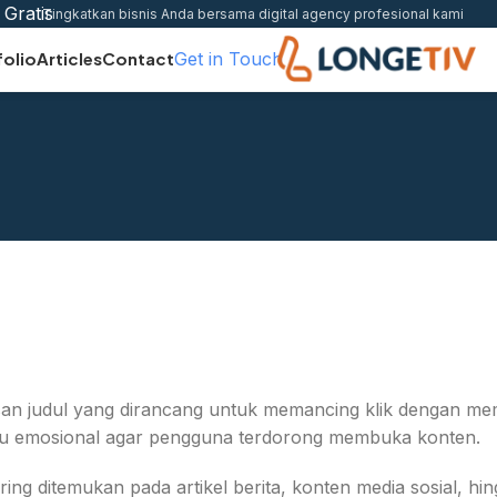
 Gratis
Tingkatkan bisnis Anda bersama digital agency profesional kami
Get in Touch
folio
Articles
Contact
ulisan judul yang dirancang untuk memancing klik dengan
au emosional agar pengguna terdorong membuka konten.
ering ditemukan pada artikel berita, konten media sosial, 