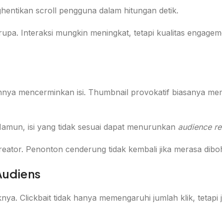
hentikan scroll pengguna dalam hitungan detik.
erupa. Interaksi mungkin meningkat, tetapi kualitas engage
nuhnya mencerminkan isi. Thumbnail provokatif biasanya me
 Namun, isi yang tidak sesuai dapat menurunkan
audience re
eator. Penonton cenderung tidak kembali jika merasa dibo
Audiens
nya. Clickbait tidak hanya memengaruhi jumlah klik, tetap