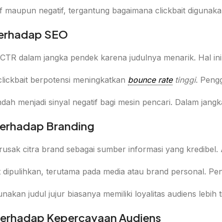
tif maupun negatif, tergantung bagaimana clickbait digunak
 terhadap SEO
CTR dalam jangka pendek karena judulnya menarik. Hal ini se
, clickbait berpotensi meningkatkan
bounce rate
tinggi
. Peng
ah menjadi sinyal negatif bagi mesin pencari. Dalam jangk
terhadap Branding
rusak citra brand sebagai sumber informasi yang kredibel.
it dipulihkan, terutama pada media atau brand personal.
an judul jujur biasanya memiliki loyalitas audiens lebih ti
 terhadap Kepercayaan Audiens