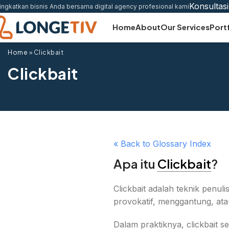
Konsultasi
ingkatkan bisnis Anda bersama digital agency profesional kami
Home
About
Our Services
Port
Home
»
Clickbait
Clickbait
« Back to Glossary Index
Apa itu
Clickbait
?
Clickbait adalah teknik pen
provokatif, menggantung, at
Dalam praktiknya, clickbait s