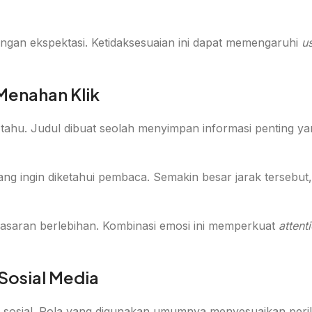
ai dengan ekspektasi. Ketidaksesuaian ini dapat memengaruhi
u
 Menahan Klik
n tahu. Judul dibuat seolah menyimpan informasi penting ya
 yang ingin diketahui pembaca. Semakin besar jarak tersebut
 penasaran berlebihan. Kombinasi emosi ini memperkuat
attent
Sosial Media
edia sosial. Pola yang digunakan umumnya menyesuaikan peri