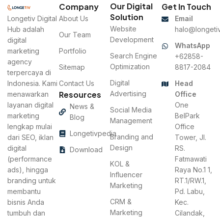
Our Digital
Company
Get In Touch
Solution
Longetiv Digital
About Us
Email
Website
Hub adalah
halo@longetiv
Our Team
Development
digital
WhatsApp
marketing
Portfolio
Search Engine
+62858-
agency
Optimization
Sitemap
8817-2084
terpercaya di
Digital
Indonesia. Kami
Contact Us
Head
Resources
Advertising
menawarkan
Office
layanan digital
One
News &
Social Media
marketing
BelPark
Blog
Management
lengkap mulai
Office
Longetivpedia
Branding and
dari SEO, iklan
Tower, Jl.
Design
digital
RS.
Download
(performance
Fatmawati
KOL &
ads), hingga
Raya No.1 1,
Influencer
branding untuk
RT.1/RW.1,
Marketing
membantu
Pd. Labu,
CRM &
bisnis Anda
Kec.
Marketing
tumbuh dan
Cilandak,