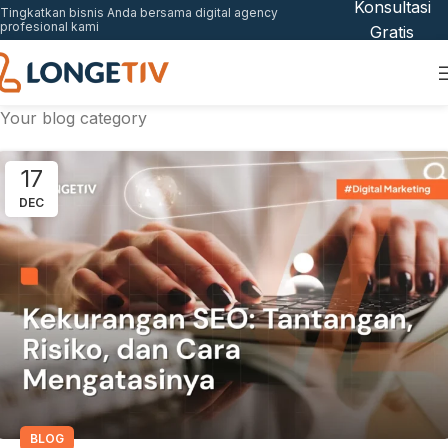
Konsultasi
Tingkatkan bisnis Anda bersama digital agency
profesional kami
Gratis
Your blog category
17
DEC
BLOG