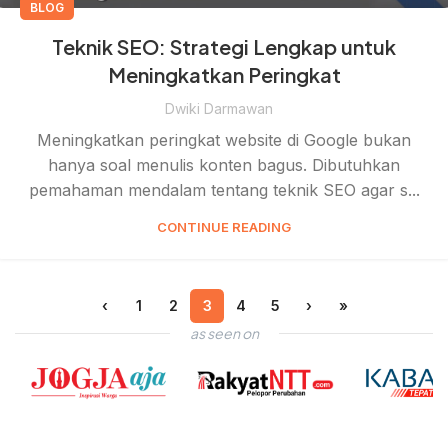
BLOG
Teknik SEO: Strategi Lengkap untuk
Meningkatkan Peringkat
Dwiki Darmawan
Meningkatkan peringkat website di Google bukan
hanya soal menulis konten bagus. Dibutuhkan
pemahaman mendalam tentang teknik SEO agar s...
CONTINUE READING
‹
1
2
3
4
5
›
»
as seen on