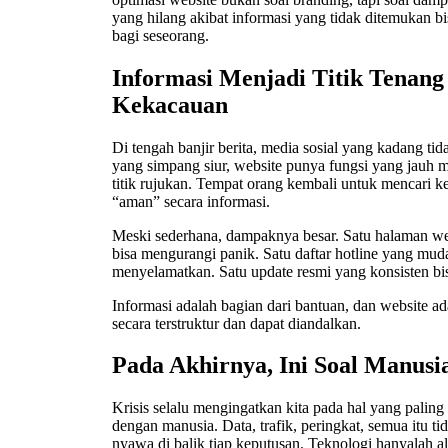
yang hilang akibat informasi yang tidak ditemukan bis
bagi seseorang.
Informasi Menjadi Titik Tenang
Kekacauan
Di tengah banjir berita, media sosial yang kadang tid
yang simpang siur, website punya fungsi yang jauh m
titik rujukan. Tempat orang kembali untuk mencari k
“aman” secara informasi.
Meski sederhana, dampaknya besar. Satu halaman web
bisa mengurangi panik. Satu daftar hotline yang mud
menyelamatkan. Satu update resmi yang konsisten bi
Informasi adalah bagian dari bantuan, dan website a
secara terstruktur dan dapat diandalkan.
Pada Akhirnya, Ini Soal Manusi
Krisis selalu mengingatkan kita pada hal yang paling
dengan manusia. Data, trafik, peringkat, semua itu ti
nyawa di balik tiap keputusan. Teknologi hanyalah a