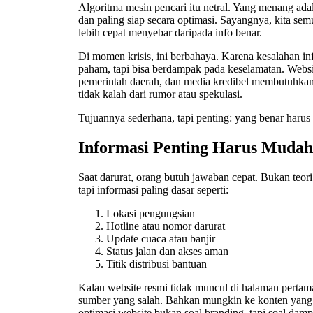
Algoritma mesin pencari itu netral. Yang menang ada
dan paling siap secara optimasi. Sayangnya, kita semu
lebih cepat menyebar daripada info benar.
Di momen krisis, ini berbahaya. Karena kesalahan in
paham, tapi bisa berdampak pada keselamatan. Websi
pemerintah daerah, dan media kredibel membutuhka
tidak kalah dari rumor atau spekulasi.
Tujuannya sederhana, tapi penting: yang benar haru
Informasi Penting Harus Muda
Saat darurat, orang butuh jawaban cepat. Bukan teori
tapi informasi paling dasar seperti:
Lokasi pengungsian
Hotline atau nomor darurat
Update cuaca atau banjir
Status jalan dan akses aman
Titik distribusi bantuan
Kalau website resmi tidak muncul di halaman pertama
sumber yang salah. Bahkan mungkin ke konten yang tid
optimasi website bukan soal branding, tapi soal damp