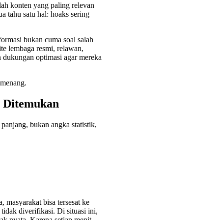
lah konten yang paling relevan
a tahu satu hal: hoaks sering
formasi bukan cuma soal salah
te lembaga resmi, relawan,
n dukungan optimasi agar mereka
s menang.
h Ditemukan
 panjang, bukan angka statistik,
, masyarakat bisa tersesat ke
ak diverifikasi. Di situasi ini,
ak nyata. Karena setiap menit