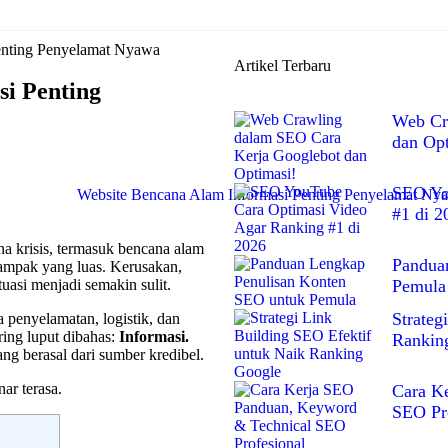
enting Penyelamat Nyawa
Artikel Terbaru
si Penting
Web Cr
dan Opt
SEO Yo
#1 di 2
a krisis, termasuk bencana alam
Pandua
ampak yang luas. Kerusakan,
Pemula
uasi menjadi semakin sulit.
Strateg
a penyelamatan, logistik, dan
ring luput dibahas:
Informasi.
Rankin
g berasal dari sumber kredibel.
ar terasa.
Cara K
SEO Pro