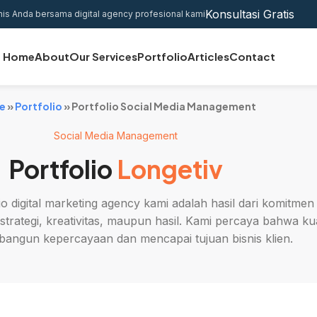
Konsultasi Gratis
nis Anda bersama digital agency profesional kami
Home
About
Our Services
Portfolio
Articles
Contact
e
»
Portfolio
»
Portfolio Social Media Management
Social Media Management
Portfolio
Longetiv
o digital marketing agency kami adalah hasil dari komitmen
strategi, kreativitas, maupun hasil. Kami percaya bahwa kua
angun kepercayaan dan mencapai tujuan bisnis klien.