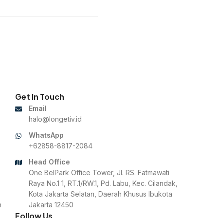
Get In Touch
Email
halo@longetiv.id
WhatsApp
+62858-8817-2084
Head Office
One BelPark Office Tower, Jl. RS. Fatmawati
Raya No.1 1, RT.1/RW.1, Pd. Labu, Kec. Cilandak,
Kota Jakarta Selatan, Daerah Khusus Ibukota
n
Jakarta 12450
Follow Us