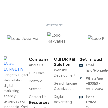
as seen on
Our Digital
Company
Get In Touch
Solution
About Us
Email
Website
halo@longetiv
Our Team
Longetiv Digital
Development
WhatsApp
Hub adalah
Portfolio
Search Engine
+62858-
digital
Optimization
Sitemap
8817-2084
marketing
agency
Digital
Contact Us
Head
terpercaya di
Resources
Advertising
Office
Indonesia. Kami
One