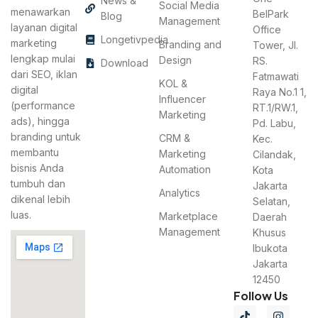
News &
Social Media
menawarkan
BelPark
Blog
Management
layanan digital
Office
Longetivpedia
marketing
Branding and
Tower, Jl.
lengkap mulai
Design
RS.
Download
dari SEO, iklan
Fatmawati
KOL &
digital
Raya No.1 1,
Influencer
(performance
RT.1/RW.1,
Marketing
ads), hingga
Pd. Labu,
branding untuk
CRM &
Kec.
membantu
Marketing
Cilandak,
bisnis Anda
Automation
Kota
tumbuh dan
Jakarta
Analytics
dikenal lebih
Selatan,
luas.
Marketplace
Daerah
Management
Khusus
Ibukota
Jakarta
12450
Follow Us