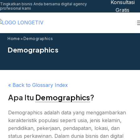
Konsultasi
Tingkatkan bisnis Anda bersama digital agency
profesional kami
Gratis
Home
»
Demographics
Demographics
« Back to Glossary Index
Apa Itu
Demographics
?
Demographics adalah data yang menggambarkan
karakteristik populasi seperti usia, jenis kelamin,
pendidikan, pekerjaan, pendapatan, lokasi, dan
status perkawinan. Dalam dunia bisnis dan digital