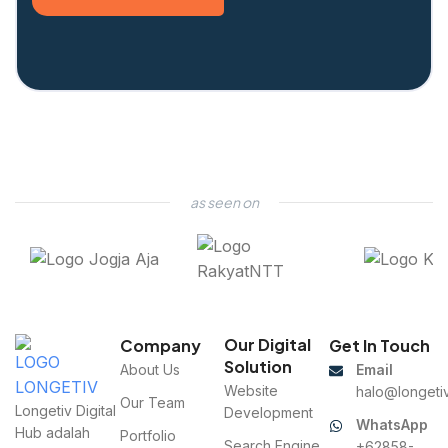
as seen on
Our Digital
Company
Get In Touch
Solution
About Us
Email
Website
halo@longetiv
Our Team
Longetiv Digital
Development
WhatsApp
Hub adalah
Portfolio
Search Engine
+62858-