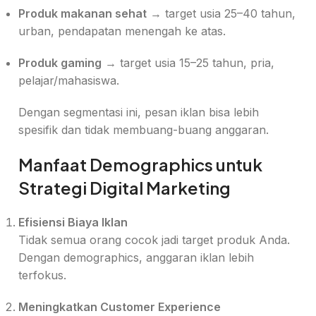
Produk makanan sehat
→ target usia 25–40 tahun,
urban, pendapatan menengah ke atas.
Produk gaming
→ target usia 15–25 tahun, pria,
pelajar/mahasiswa.
Dengan segmentasi ini, pesan iklan bisa lebih
spesifik dan tidak membuang-buang anggaran.
Manfaat Demographics untuk
Strategi Digital Marketing
Efisiensi Biaya Iklan
Tidak semua orang cocok jadi target produk Anda.
Dengan demographics, anggaran iklan lebih
terfokus.
Meningkatkan Customer Experience