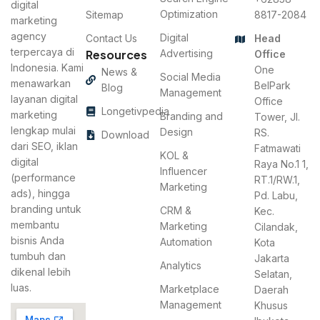
digital
Optimization
Sitemap
8817-2084
marketing
agency
Digital
Contact Us
Head
terpercaya di
Resources
Advertising
Office
Indonesia. Kami
One
News &
Social Media
menawarkan
BelPark
Blog
Management
layanan digital
Office
Longetivpedia
marketing
Branding and
Tower, Jl.
lengkap mulai
Design
RS.
Download
dari SEO, iklan
Fatmawati
KOL &
digital
Raya No.1 1,
Influencer
(performance
RT.1/RW.1,
Marketing
ads), hingga
Pd. Labu,
branding untuk
CRM &
Kec.
membantu
Marketing
Cilandak,
bisnis Anda
Automation
Kota
tumbuh dan
Jakarta
Analytics
dikenal lebih
Selatan,
luas.
Marketplace
Daerah
Management
Khusus