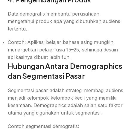
Data demografis membantu perusahaan
mengetahui produk apa yang dibutuhkan audiens
tertentu.
Contoh: Aplikasi belajar bahasa asing mungkin
menargetkan pelajar usia 15–25, sehingga desain
aplikasinya dibuat lebih fun.
Hubungan Antara Demographics
dan Segmentasi Pasar
Segmentasi pasar adalah strategi membagi audiens
menjadi kelompok-kelompok kecil yang memiliki
kesamaan. Demographics adalah salah satu faktor
utama yang digunakan untuk segmentasi.
Contoh segmentasi demografis: