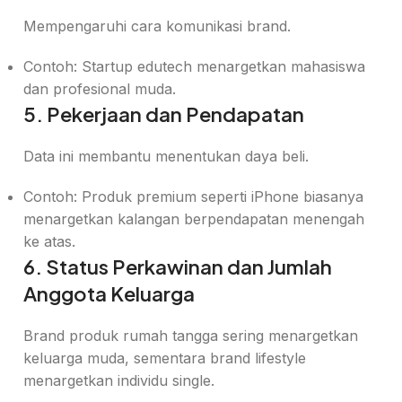
Mempengaruhi cara komunikasi brand.
Contoh: Startup edutech menargetkan mahasiswa
dan profesional muda.
5. Pekerjaan dan Pendapatan
Data ini membantu menentukan daya beli.
Contoh: Produk premium seperti iPhone biasanya
menargetkan kalangan berpendapatan menengah
ke atas.
6. Status Perkawinan dan Jumlah
Anggota Keluarga
Brand produk rumah tangga sering menargetkan
keluarga muda, sementara brand lifestyle
menargetkan individu single.