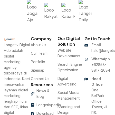
Our Digital
Company
Get In Touch
Solution
Longetiv Digital
About Us
Email
Website
Hub adalah
halo@longetiv
Our Team
Development
digital
WhatsApp
marketing
Portfolio
Search Engine
+62858-
agency
Optimization
Sitemap
8817-2084
terpercaya di
Digital
Indonesia. Kami
Contact Us
Head
Resources
Advertising
menawarkan
Office
layanan digital
One
News &
Social Media
marketing
BelPark
Blog
Management
lengkap mulai
Office
Longetivpedia
Branding and
dari SEO, iklan
Tower, Jl.
Design
digital
RS.
Download