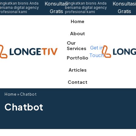
Konsultasi
Konsultasi
ingkatkan bisnis Anda
Tingkatkan bisnis Anda
ersama digital agency
bersama digital agency
Gratis
Gratis
rofesional kami
profesional kami
Home
About
Our
Get in
Services
Touch
Portfolio
Articles
Contact
Home
»
Chatbot
Chatbot