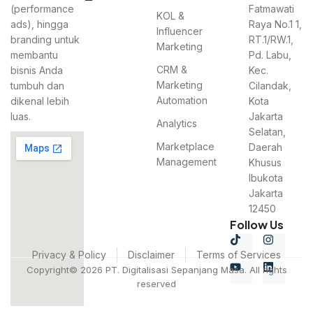
(performance
Fatmawati
KOL &
ads), hingga
Raya No.1 1,
Influencer
branding untuk
RT.1/RW.1,
Marketing
membantu
Pd. Labu,
CRM &
bisnis Anda
Kec.
Marketing
tumbuh dan
Cilandak,
Automation
dikenal lebih
Kota
luas.
Jakarta
Analytics
Selatan,
Marketplace
Daerah
Management
Khusus
Ibukota
Jakarta
12450
Follow Us
Privacy & Policy
Disclaimer
Terms of Services
Copyright© 2026 PT. Digitalisasi Sepanjang Masa. All rights
reserved