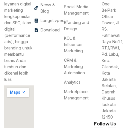
layanan digital
One
News &
Social Media
marketing
BelPark
Blog
Management
lengkap mulai
Office
Longetivpedia
Branding and
dari SEO, iklan
Tower, Jl.
Design
digital
RS.
Download
(performance
Fatmawati
KOL &
ads), hingga
Raya No.1 1,
Influencer
branding untuk
RT.1/RW.1,
Marketing
membantu
Pd. Labu,
CRM &
bisnis Anda
Kec.
Marketing
tumbuh dan
Cilandak,
Automation
dikenal lebih
Kota
luas.
Jakarta
Analytics
Selatan,
Marketplace
Daerah
Management
Khusus
Ibukota
Jakarta
12450
Follow Us