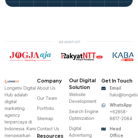
as seen on
Our Digital
Company
Get In Touch
Solution
Longetiv Digital
About Us
Email
Website
Hub adalah
halo@longetiv
Our Team
Development
digital
WhatsApp
marketing
Portfolio
Search Engine
+62858-
agency
Optimization
Sitemap
8817-2084
terpercaya di
Digital
Indonesia. Kami
Contact Us
Head
Resources
Advertising
menawarkan
Office