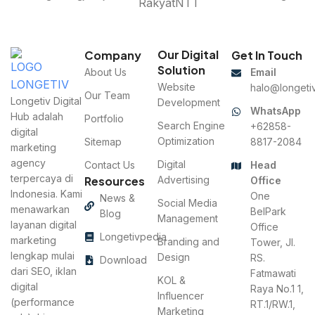
Our Digital
Company
Get In Touch
Solution
About Us
Email
Website
halo@longetiv
Our Team
Longetiv Digital
Development
WhatsApp
Hub adalah
Portfolio
Search Engine
+62858-
digital
Optimization
Sitemap
8817-2084
marketing
agency
Digital
Contact Us
Head
terpercaya di
Resources
Advertising
Office
Indonesia. Kami
One
News &
Social Media
menawarkan
BelPark
Blog
Management
layanan digital
Office
Longetivpedia
marketing
Branding and
Tower, Jl.
lengkap mulai
Design
RS.
Download
dari SEO, iklan
Fatmawati
KOL &
digital
Raya No.1 1,
Influencer
(performance
RT.1/RW.1,
Marketing