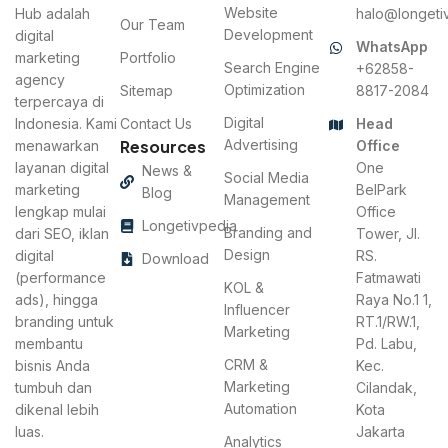
Website
Hub adalah
halo@longetiv
Our Team
Development
digital
WhatsApp
marketing
Portfolio
Search Engine
+62858-
agency
Optimization
Sitemap
8817-2084
terpercaya di
Digital
Indonesia. Kami
Contact Us
Head
Resources
Advertising
menawarkan
Office
layanan digital
One
News &
Social Media
marketing
BelPark
Blog
Management
lengkap mulai
Office
Longetivpedia
Branding and
dari SEO, iklan
Tower, Jl.
Design
digital
RS.
Download
(performance
Fatmawati
KOL &
ads), hingga
Raya No.1 1,
Influencer
branding untuk
RT.1/RW.1,
Marketing
membantu
Pd. Labu,
CRM &
bisnis Anda
Kec.
Marketing
tumbuh dan
Cilandak,
Automation
dikenal lebih
Kota
luas.
Jakarta
Analytics