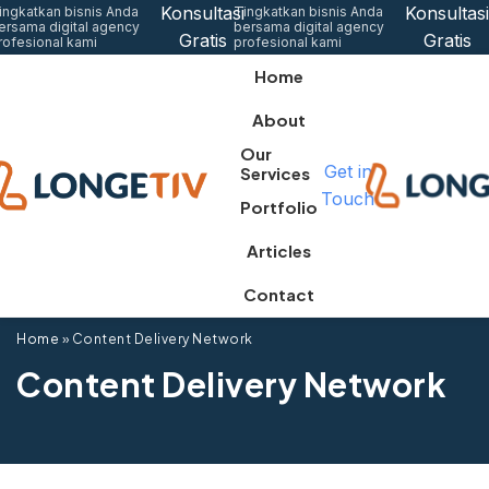
Konsultasi
Konsultasi
ingkatkan bisnis Anda
Tingkatkan bisnis Anda
ersama digital agency
bersama digital agency
Gratis
Gratis
rofesional kami
profesional kami
Home
About
Our
Get in
Services
Touch
Portfolio
Articles
Contact
Home
»
Content Delivery Network
Content Delivery Network