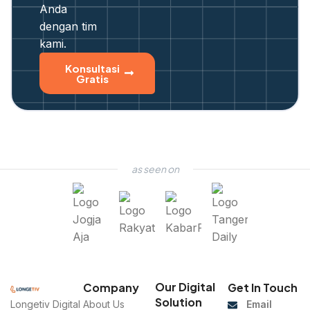
Anda
dengan tim
kami.
Konsultasi
Gratis
as seen on
Our Digital
Company
Get In Touch
Solution
Longetiv Digital
About Us
Email