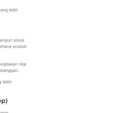
ang lebih
angun solusi
aimana produk
iptakan nilai
elanggan.
 lebih
ep)
omer