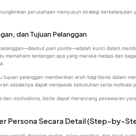
mungkinkan perusahaan menyusun strategi berkelanjutan y
ngan, dan Tujuan Pelanggan
 pelanggan—disebut
pain points
—adalah kunci dalam memb
rlu memahami tantangan apa yang mereka hadapi dan bag
a.
u tujuan pelanggan memberikan arah bagi bisnis dalam menc
ran sebaiknya dapat menjawab kebutuhan serta motivasi p
s
dan
motivations
, bisnis dapat merancang penawaran yang
r Persona Secara Detail (Step-by-St
sona
seperti
decision-maker
,
price-sensitive
, dan
loyal cust