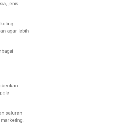
a, jenis
keting.
n agar lebih
rbagai
mberikan
 pola
n saluran
 marketing,