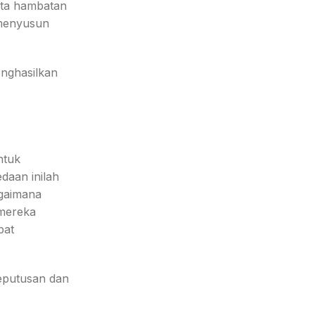
rta hambatan
 menyusun
nghasilkan
ntuk
daan inilah
agaimana
mereka
pat
eputusan dan