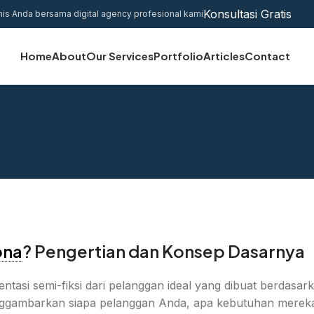
Konsultasi Gratis
nis Anda bersama digital agency profesional kami
Home
About
Our Services
Portfolio
Articles
Contact
ona
? Pengertian dan Konsep Dasarnya
tasi semi-fiksi dari pelanggan ideal yang dibuat berdasar
menggambarkan siapa pelanggan Anda, apa kebutuhan merek