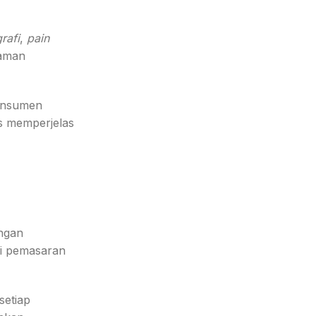
rafi
,
pain
haman
onsumen
us memperjelas
ngan
gi pemasaran
setiap