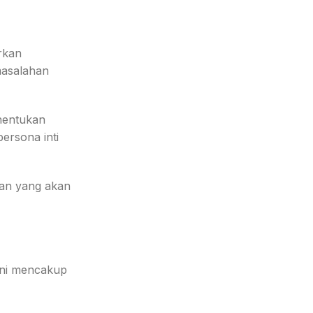
rkan
masalahan
nentukan
ersona inti
ran yang akan
ini mencakup