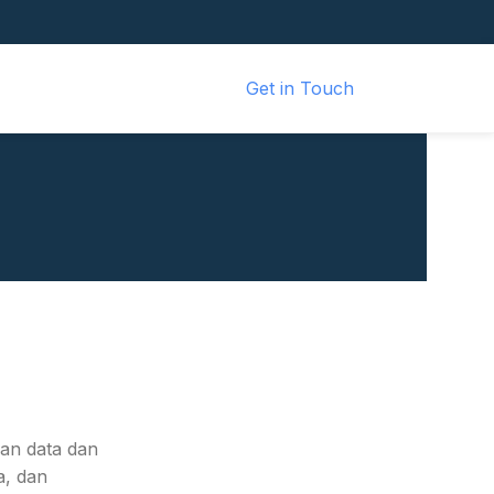
Get in Touch
kan data dan
a, dan