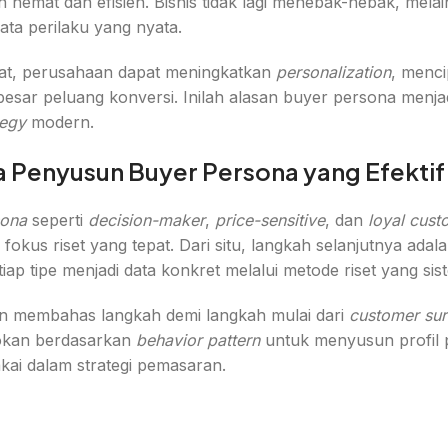
 hemat dan efisien. Bisnis tidak lagi menebak-nebak, mela
ta perilaku yang nyata.
at, perusahaan dapat meningkatkan
personalization
, menc
esar peluang konversi. Inilah alasan buyer persona menj
tegy
modern.
 Penyusun Buyer Persona yang Efektif
sona
seperti
decision-maker
,
price-sensitive
, dan
loyal cust
us riset yang tepat. Dari situ, langkah selanjutnya adal
iap tipe menjadi data konkret melalui metode riset yang sist
kan membahas langkah demi langkah mulai dari
customer su
okan berdasarkan
behavior pattern
untuk menyusun profil 
kai dalam strategi pemasaran.