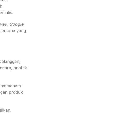
ah
ematis.
rvey
,
Google
persona yang
pelanggan,
cara, analitik
 memahami
engan produk
ilkan.