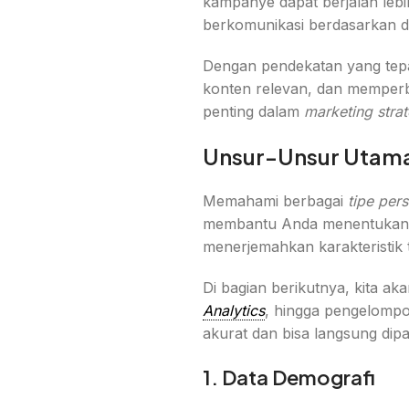
kampanye dapat berjalan lebih
berkomunikasi berdasarkan da
Dengan pendekatan yang tep
konten relevan, dan memperb
penting dalam
marketing stra
Unsur-Unsur Utama
Memahami berbagai
tipe per
membantu Anda menentukan fok
menerjemahkan karakteristik t
Di bagian berikutnya, kita a
Analytics
, hingga pengelomp
akurat dan bisa langsung dipa
1. Data Demografi