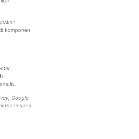
inkan
iptakan
adi komponen
omer
ah
ematis.
rvey
,
Google
persona yang