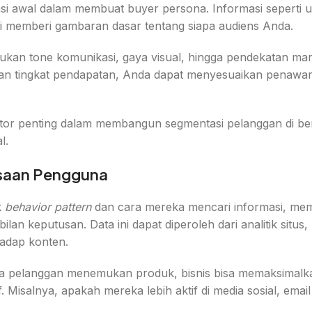
si awal dalam membuat buyer persona. Informasi seperti usi
si memberi gambaran dasar tentang siapa audiens Anda.
kan tone komunikasi, gaya visual, hingga pendekatan mar
n tingkat pendapatan, Anda dapat menyesuaikan penawara
ator penting dalam membangun segmentasi pelanggan di be
l.
asaan Pengguna
k
behavior pattern
dan cara mereka mencari informasi, me
lan keputusan. Data ini dapat diperoleh dari analitik situs,
hadap konten.
pelanggan menemukan produk, bisnis bisa memaksimalka
. Misalnya, apakah mereka lebih aktif di media sosial, email