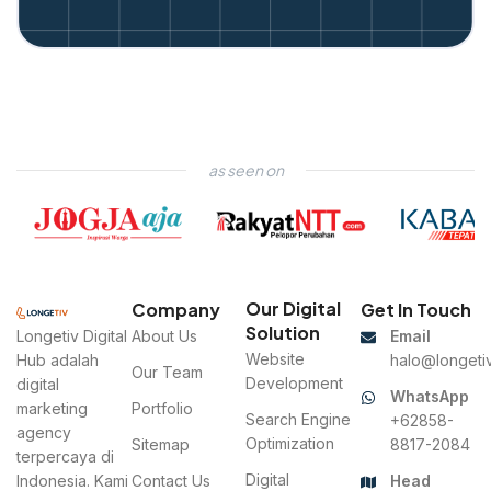
as seen on
Our Digital
Company
Get In Touch
Solution
Longetiv Digital
About Us
Email
Website
Hub adalah
halo@longetiv
Our Team
Development
digital
WhatsApp
marketing
Portfolio
Search Engine
+62858-
agency
Optimization
Sitemap
8817-2084
terpercaya di
Digital
Indonesia. Kami
Contact Us
Head