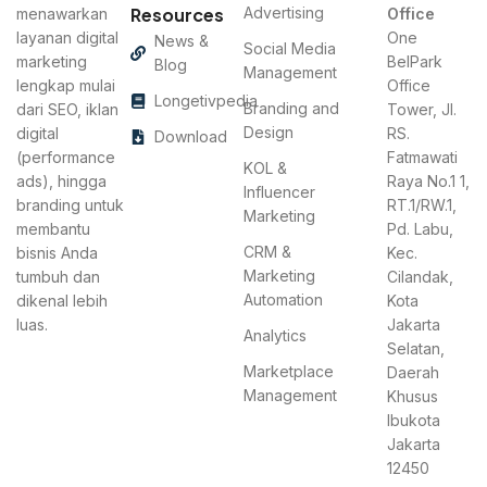
Resources
Advertising
menawarkan
Office
layanan digital
One
News &
Social Media
marketing
BelPark
Blog
Management
lengkap mulai
Office
Longetivpedia
Branding and
dari SEO, iklan
Tower, Jl.
Design
digital
RS.
Download
(performance
Fatmawati
KOL &
ads), hingga
Raya No.1 1,
Influencer
branding untuk
RT.1/RW.1,
Marketing
membantu
Pd. Labu,
CRM &
bisnis Anda
Kec.
Marketing
tumbuh dan
Cilandak,
Automation
dikenal lebih
Kota
luas.
Jakarta
Analytics
Selatan,
Marketplace
Daerah
Management
Khusus
Ibukota
Jakarta
12450