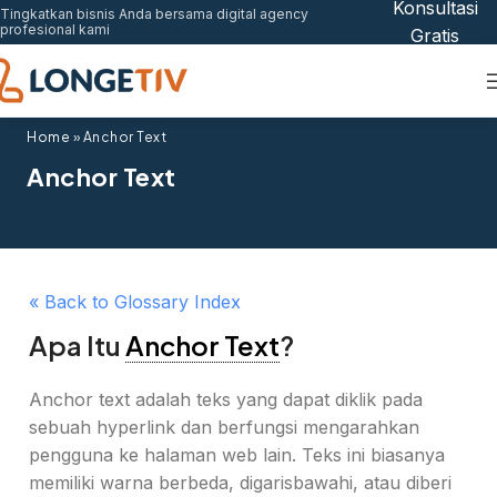
Konsultasi
Tingkatkan bisnis Anda bersama digital agency
profesional kami
Gratis
Home
»
Anchor Text
Anchor Text
« Back to Glossary Index
Apa Itu
Anchor Text
?
Anchor text adalah teks yang dapat diklik pada
sebuah hyperlink dan berfungsi mengarahkan
pengguna ke halaman web lain. Teks ini biasanya
memiliki warna berbeda, digarisbawahi, atau diberi