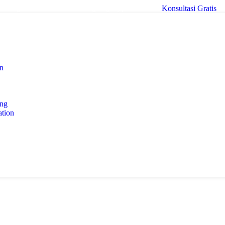
Konsultasi Gratis
Tingkatkan bisnis Anda bersama digital agency profesional kami
on
ing
tion