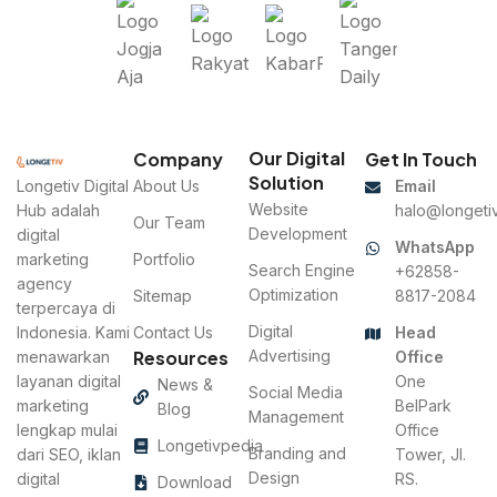
Our Digital
Company
Get In Touch
Solution
Longetiv Digital
About Us
Email
Website
Hub adalah
halo@longetiv
Our Team
Development
digital
WhatsApp
marketing
Portfolio
Search Engine
+62858-
agency
Optimization
Sitemap
8817-2084
terpercaya di
Digital
Indonesia. Kami
Contact Us
Head
Resources
Advertising
menawarkan
Office
layanan digital
One
News &
Social Media
marketing
BelPark
Blog
Management
lengkap mulai
Office
Longetivpedia
Branding and
dari SEO, iklan
Tower, Jl.
Design
digital
RS.
Download