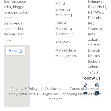
(performance
Fatmawati
KOL &
ads), hingga
Raya No.1 1,
Influencer
branding untuk
RT.1/RW.1,
Marketing
membantu
Pd. Labu,
CRM &
bisnis Anda
Kec.
Marketing
tumbuh dan
Cilandak,
Automation
dikenal lebih
Kota
luas.
Jakarta
Analytics
Selatan,
Marketplace
Daerah
Management
Khusus
Ibukota
Jakarta
12450
Follow Us
Privacy & Policy
Disclaimer
Terms of Services
Copyright© 2026 PT. Digitalisasi Sepanjang Masa. All rights
reserved