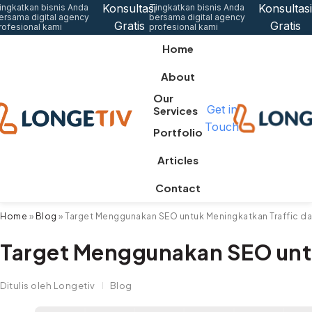
Konsultasi
Konsultasi
ingkatkan bisnis Anda
Tingkatkan bisnis Anda
ersama digital agency
bersama digital agency
Gratis
Gratis
rofesional kami
profesional kami
Home
About
Our
Get in
Services
Touch
Portfolio
Articles
Contact
Home
»
Blog
»
Target Menggunakan SEO untuk Meningkatkan Traffic da
Target Menggunakan SEO untu
Ditulis oleh
Longetiv
Blog