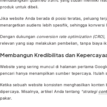
mendatangkan
qualified traffic
yang sudah memiliki nia
produk untuk dibeli.
Jika website Anda berada di posisi teratas, peluang ter
menargetkan audiens lebih spesifik, sehingga konversi l
Dengan dukungan
conversion rate optimization (CRO)
,
relevan yang siap melakukan pembelian, tanpa biaya i
Membangun Kredibilitas dan Kepercaya
Website yang sering muncul di halaman pertama Google
pencari hanya menampilkan sumber tepercaya. Itul
Ketika sebuah website konsisten menghasilkan konten b
dipercaya. Misalnya, artikel Anda tentang
“strategi
cont
pakar.