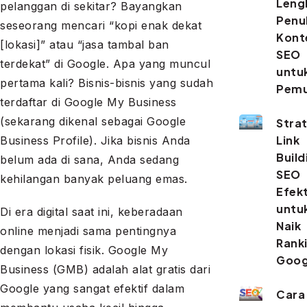
Leng
pelanggan di sekitar? Bayangkan
Penu
seseorang mencari “kopi enak dekat
Kont
[lokasi]” atau “jasa tambal ban
SEO
terdekat” di Google. Apa yang muncul
untu
pertama kali? Bisnis-bisnis yang sudah
Pemu
terdaftar di Google My Business
(sekarang dikenal sebagai Google
Stra
Link
Business Profile). Jika bisnis Anda
Build
belum ada di sana, Anda sedang
SEO
kehilangan banyak peluang emas.
Efekt
untu
Di era digital saat ini, keberadaan
Naik
online menjadi sama pentingnya
Rank
dengan lokasi fisik. Google My
Goog
Business (GMB) adalah alat gratis dari
Google yang sangat efektif dalam
Cara