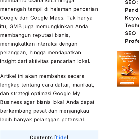
membantu usaha kecil hingga
SEO:
menengah tampil di halaman pencarian
Pand
Keyw
Google dan Google Maps. Tak hanya
Tech
itu, GMB juga memungkinkan Anda
SEO
membangun reputasi bisnis,
Prof
meningkatkan interaksi dengan
pelanggan, hingga mendapatkan
insight dari aktivitas pencarian lokal.
Artikel ini akan membahas secara
lengkap tentang cara daftar, manfaat,
dan strategi optimasi Google My
Business agar bisnis lokal Anda dapat
berkembang pesat dan menjangkau
lebih banyak pelanggan potensial.
Contents
[
hide
]