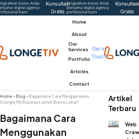
Konsultasi
Konsultasi
ingkatkan bisnis Anda
Tingkatkan bisnis Anda
ersama digital agency
bersama digital agency
Gratis
Gratis
rofesional kami
profesional kami
Home
About
Our
Get in
Services
Touch
Portfolio
Articles
Contact
Artikel
Home
»
Blog
»
Bagaimana Cara Menggunakan
Google My Business untuk Bisnis Lokal?
Terbaru
Bagaimana Cara
Web
Menggunakan
Craw