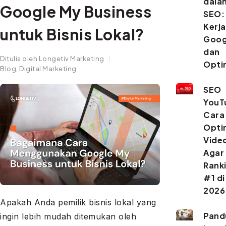
dala
Google My Business
SEO:
Kerja
untuk Bisnis Lokal?
Goog
dan
Ditulis oleh
Longetiv Marketing
Opti
Blog
,
Digital Marketing
SEO
YouT
Cara
Opti
Vide
Agar
Rank
#1 di
2026
Apakah Anda pemilik bisnis lokal yang
Pand
ingin lebih mudah ditemukan oleh