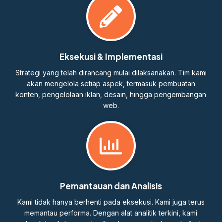
Eksekusi & Implementasi
Strategi yang telah dirancang mulai dilaksanakan. Tim kami
akan mengelola setiap aspek, termasuk pembuatan
konten, pengelolaan iklan, desain, hingga pengembangan
web.
Pemantauan dan Analisis
Kami tidak hanya berhenti pada eksekusi. Kami juga terus
memantau performa. Dengan alat analitik terkini, kami