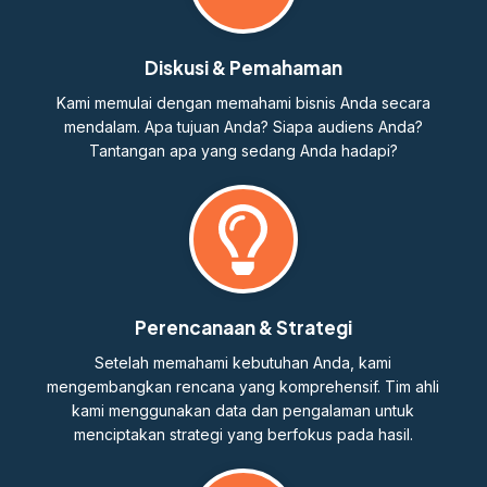
Diskusi & Pemahaman
Kami memulai dengan memahami bisnis Anda secara
mendalam. Apa tujuan Anda? Siapa audiens Anda?
Tantangan apa yang sedang Anda hadapi?
Perencanaan & Strategi​
Setelah memahami kebutuhan Anda, kami
mengembangkan rencana yang komprehensif. Tim ahli
kami menggunakan data dan pengalaman untuk
menciptakan strategi yang berfokus pada hasil.