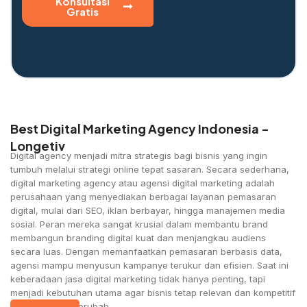
Konsultasi
Gratis
Best Digital Marketing Agency Indonesia -
Longetiv
Digital agency menjadi mitra strategis bagi bisnis yang ingin
tumbuh melalui strategi online tepat sasaran. Secara sederhana,
digital marketing agency atau agensi digital marketing adalah
perusahaan yang menyediakan berbagai layanan pemasaran
digital, mulai dari SEO, iklan berbayar, hingga manajemen media
sosial. Peran mereka sangat krusial dalam membantu brand
membangun branding digital kuat dan menjangkau audiens
secara luas. Dengan memanfaatkan pemasaran berbasis data,
agensi mampu menyusun kampanye terukur dan efisien. Saat ini
keberadaan jasa digital marketing tidak hanya penting, tapi
menjadi kebutuhan utama agar bisnis tetap relevan dan kompetitif
di pasar terus berubah.