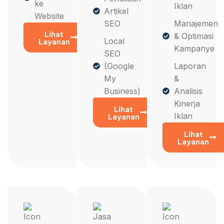
ke
Iklan
Artikel
Website
SEO
Manajemen
Lihat
& Optimasi
Local
Layanan
Kampanye
SEO
(Google
Laporan
My
&
Business)
Analisis
Kinerja
Lihat
Iklan
Layanan
Lihat
Layanan