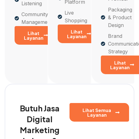
Platform
Listening
Packaging
Live
Community
& Product
Shopping
Management
Design
Lihat
Lihat
Brand
Layanan
Layanan
Communicati
Strategy
Lihat
Layanan
Butuh Jasa
Lihat Semua
Layanan
Digital
Marketing