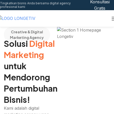
Konsultasi
Tingkatkan bisnis Anda bersama digital agency
profesional kami
Gratis
Creative & Digital
Marketing Agency
Solusi
Digital
Marketing
untuk
Mendorong
Pertumbuhan
Bisnis!
Kami adalah digital