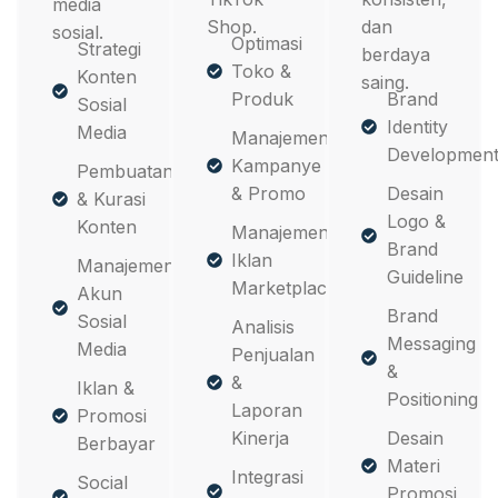
media
Shop.
dan
sosial.
Optimasi
Strategi
berdaya
Toko &
Konten
saing.
Produk
Brand
Sosial
Identity
Media
Manajemen
Developmen
Kampanye
Pembuatan
& Promo
Desain
& Kurasi
Logo &
Konten
Manajemen
Brand
Iklan
Manajemen
Guideline
Marketplace
Akun
Brand
Sosial
Analisis
Messaging
Media
Penjualan
&
&
Iklan &
Positioning
Laporan
Promosi
Kinerja
Desain
Berbayar
Materi
Integrasi
Social
Promosi