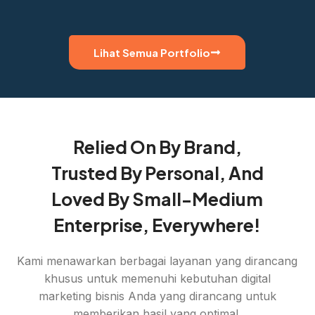
Lihat Semua Portfolio
Smartsim by Pinjam Wifi
Social Media Management
Relied On By Brand,
Trusted By Personal, And
Loved By Small-Medium
Enterprise, Everywhere!
Kami menawarkan berbagai layanan yang dirancang
khusus untuk memenuhi kebutuhan digital
marketing bisnis Anda yang dirancang untuk
memberikan hasil yang optimal.