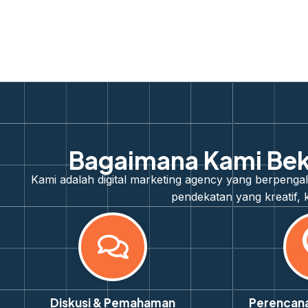
Bagaimana Kami Beker
Kami adalah digital marketing agency yang berpenga
pendekatan yang kreatif,
Diskusi & Pemahaman
Perencana