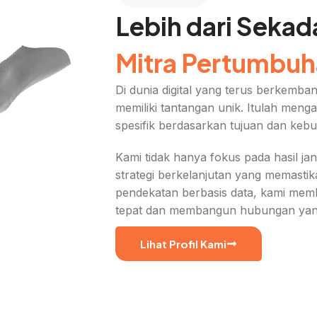
Lebih dari Sekad
Mitra Pertumbu
Di dunia digital yang terus berkemb
memiliki tantangan unik. Itulah meng
spesifik berdasarkan tujuan dan keb
Kami tidak hanya fokus pada hasil ja
strategi berkelanjutan yang memasti
pendekatan berbasis data, kami me
tepat dan membangun hubungan yan
Lihat Profil Kami