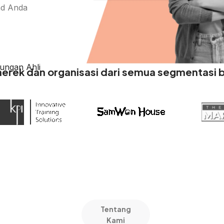
nd Anda
ungan Ahli
erek dan organisasi dari semua segmentasi b
Tentang
Kami