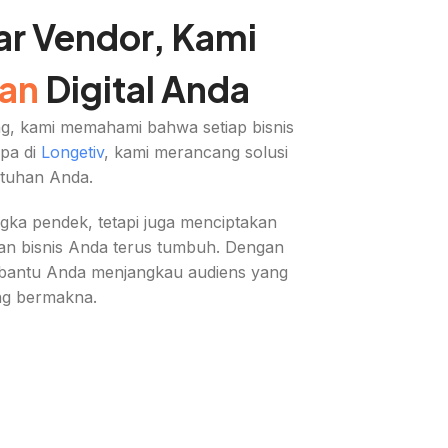
ar Vendor, Kami
han
Digital Anda
ang, kami memahami bahwa setiap bisnis
apa di
Longetiv
, kami merancang solusi
utuhan Anda.
ngka pendek, tetapi juga menciptakan
kan bisnis Anda terus tumbuh. Dengan
mbantu Anda menjangkau audiens yang
g bermakna.