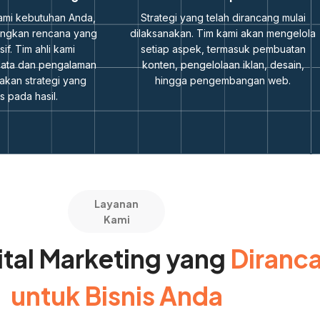
mi kebutuhan Anda,
Strategi yang telah dirancang mulai
ngkan rencana yang
dilaksanakan. Tim kami akan mengelola
f. Tim ahli kami
setiap aspek, termasuk pembuatan
ata dan pengalaman
konten, pengelolaan iklan, desain,
akan strategi yang
hingga pengembangan web.
s pada hasil.
Layanan
Kami
ital Marketing yang
Diranc
untuk Bisnis Anda