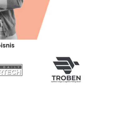
isnis